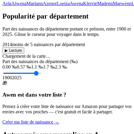
Aela
Alwena
Maelann
Azenor
Loeiza
Awena
Klervie
Madenn
Maewenn
L
Popularité par département
Part des naissances du département portant ce prénom, entre
1900
et
2025
. Glisse le curseur pour voyager dans le temps.
2014
moins de 5 naissances par département
▶ Lecture
Chargement de la carte…
Part des naissances du département (‰)
0.00 ‰
0.57 ‰
1.1 ‰
1.7 ‰
2.3 ‰
1900
2025
🎁
Awen
est dans votre liste ?
Pensez à créer votre liste de naissance sur Amazon pour partager vos
envies avec vos proches — c'est gratuit et facile à partager.
Créer ma liste de naissance →