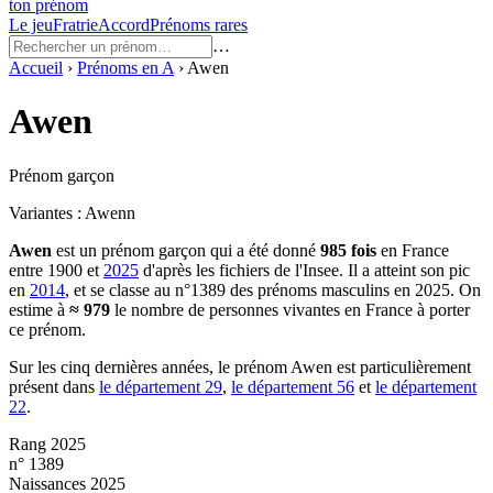
ton prénom
Le jeu
Fratrie
Accord
Prénoms rares
…
Accueil
›
Prénoms en
A
›
Awen
Awen
Prénom garçon
Variantes :
Awenn
Awen
est un prénom
garçon
qui a été donné
985
fois
en France
entre
1900
et
2025
d'après les fichiers de l'Insee. Il a atteint son pic
en
2014
, et se classe au n°1389 des prénoms masculins en 2025.
On
estime à
≈
979
le nombre de personnes vivantes en France à porter
ce prénom.
Sur les cinq dernières années, le prénom
Awen
est particulièrement
présent dans
le département
29
,
le département
56
et
le département
22
.
Rang 2025
n° 1389
Naissances 2025