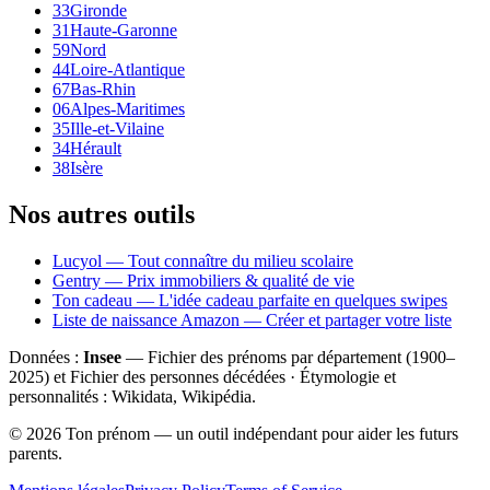
33
Gironde
31
Haute-Garonne
59
Nord
44
Loire-Atlantique
67
Bas-Rhin
06
Alpes-Maritimes
35
Ille-et-Vilaine
34
Hérault
38
Isère
Nos autres outils
Lucyol — Tout connaître du milieu scolaire
Gentry — Prix immobiliers & qualité de vie
Ton cadeau — L'idée cadeau parfaite en quelques swipes
Liste de naissance Amazon — Créer et partager votre liste
Données :
Insee
— Fichier des prénoms par département (1900–
2025
) et Fichier des personnes décédées · Étymologie et
personnalités : Wikidata, Wikipédia.
©
2026
Ton prénom — un outil indépendant pour aider les futurs
parents.