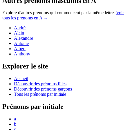
Autres prénoms
masculins
en
A
Explore d'autres prénoms qui commencent par la même lettre.
Voir
tous les prénoms en
A
→
André
Alain
Alexandre
Antoine
Albert
Anthony
Explorer le site
Accueil
Découvrir des prénoms filles
Découvrir des prénoms garçons
Tous les prénoms par initiale
Prénoms par initiale
a
b
c