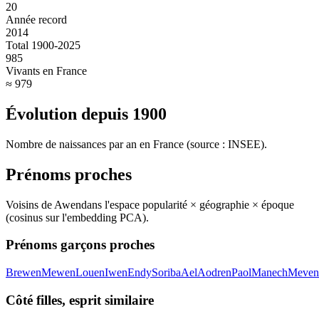
20
Année record
2014
Total 1900-2025
985
Vivants en France
≈ 979
Évolution depuis
1900
Nombre de naissances par an en France (source : INSEE).
Prénoms proches
Voisins de
Awen
dans l'espace popularité × géographie × époque
(cosinus sur l'embedding PCA).
Prénoms garçons proches
Brewen
Mewen
Louen
Iwen
Endy
Soriba
Ael
Aodren
Paol
Manech
Meven
Côté filles, esprit similaire