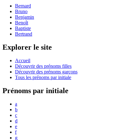
Bernard
Bruno
Benjamin
Benoît
Baptiste
Bertrand
Explorer le site
Accueil
Découvrir des prénoms filles
Découvrir des prénoms garçons
Tous les prénoms par initiale
Prénoms par initiale
a
b
c
d
e
f
g