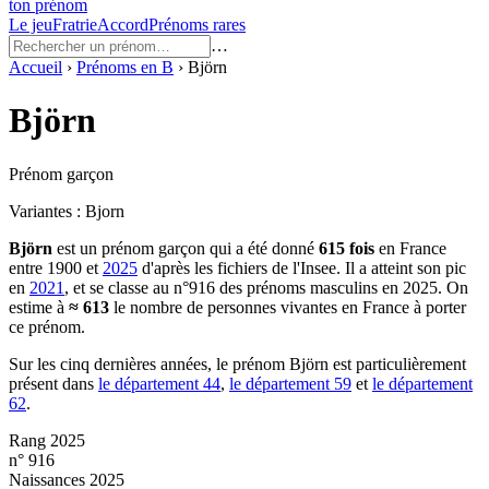
ton prénom
Le jeu
Fratrie
Accord
Prénoms rares
…
Accueil
›
Prénoms en
B
›
Björn
Björn
Prénom garçon
Variantes :
Bjorn
Björn
est un prénom
garçon
qui a été donné
615
fois
en France
entre
1900
et
2025
d'après les fichiers de l'Insee. Il a atteint son pic
en
2021
, et se classe au n°916 des prénoms masculins en 2025.
On
estime à
≈
613
le nombre de personnes vivantes en France à porter
ce prénom.
Sur les cinq dernières années, le prénom
Björn
est particulièrement
présent dans
le département
44
,
le département
59
et
le département
62
.
Rang 2025
n° 916
Naissances 2025