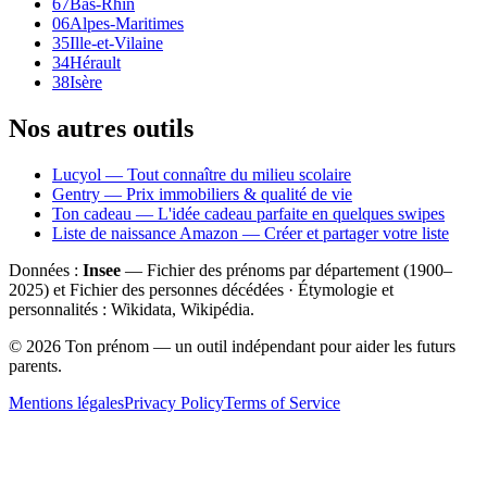
67
Bas-Rhin
06
Alpes-Maritimes
35
Ille-et-Vilaine
34
Hérault
38
Isère
Nos autres outils
Lucyol — Tout connaître du milieu scolaire
Gentry — Prix immobiliers & qualité de vie
Ton cadeau — L'idée cadeau parfaite en quelques swipes
Liste de naissance Amazon — Créer et partager votre liste
Données :
Insee
— Fichier des prénoms par département (1900–
2025
) et Fichier des personnes décédées · Étymologie et
personnalités : Wikidata, Wikipédia.
©
2026
Ton prénom — un outil indépendant pour aider les futurs
parents.
Mentions légales
Privacy Policy
Terms of Service