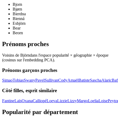
Bjorn
Bjørn
Bierdna
Bienná
Esbjörn
Bear
Beorn
Prénoms proches
Voisins de
Björn
dans l'espace popularité × géographie × époque
(cosinus sur l'embedding PCA).
Prénoms garçons proches
Simao
Tobias
Swany
Pavel
Sullivan
Cody
Amaël
Batiste
Sascha
Alaric
Baf
Côté filles, esprit similaire
Fantine
Laïs
Oxana
Calliopé
Loeva
Lizzie
Lizzy
Margo
Loelia
Loise
Peyto
Popularité par département