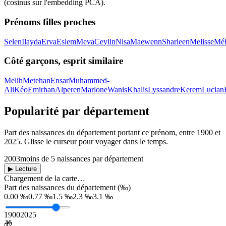
(cosinus sur l'embedding PCA).
Prénoms filles proches
Selen
Ilayda
Erva
Eslem
Meva
Ceylin
Nisa
Maewenn
Sharleen
Melisse
Mél
Côté garçons, esprit similaire
Melih
Metehan
Ensar
Muhammed-
Ali
Kéo
Emirhan
Alperen
Marlone
Wanis
Khalis
Lyssandre
Kerem
Lucian
Popularité par département
Part des naissances du département portant ce prénom, entre
1900
et
2025
. Glisse le curseur pour voyager dans le temps.
2003
moins de 5 naissances par département
▶ Lecture
Chargement de la carte…
Part des naissances du département (‰)
0.00 ‰
0.77 ‰
1.5 ‰
2.3 ‰
3.1 ‰
1900
2025
🎁