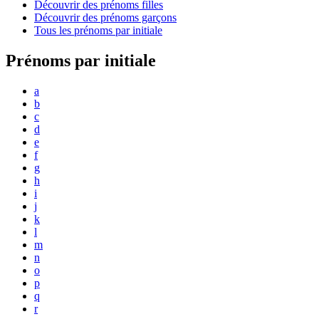
Découvrir des prénoms filles
Découvrir des prénoms garçons
Tous les prénoms par initiale
Prénoms par initiale
a
b
c
d
e
f
g
h
i
j
k
l
m
n
o
p
q
r