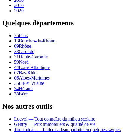
2000
2010
2020
Quelques départements
75
Paris
13
Bouches-du-Rhône
69
Rhône
33
Gironde
31
Haute-Garonne
59
Nord
44
Loire-Atlantique
67
Bas-Rhin
06
Alpes-Maritimes
35
Ille-et-Vilaine
34
Hérault
38
Isère
Nos autres outils
Lucyol — Tout connaître du milieu scolaire
Gentry — Prix immobiliers & qualité de vie
Ton cadeau — L'idée cadeau parfaite en quelques swipes