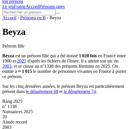
ton prénom
Le jeu
Fratrie
Accord
Prénoms rares
…
Accueil
›
Prénoms en
B
›
Beyza
Beyza
Prénom fille
Beyza
est un prénom
fille
qui a été donné
1 020
fois
en France entre
1900
et
2025
d'après les fichiers de l'Insee. Il a atteint son pic en
2003
, et se classe au n°1338 des prénoms féminins en 2025.
On
estime à
≈
1 015
le nombre de personnes vivantes en France à porter
ce prénom.
Sur les cinq dernières années, le prénom
Beyza
est particulièrement
présent dans
le département
68
et
le département
74
.
Rang 2025
n° 1338
Naissances 2025
20
Année record
2003