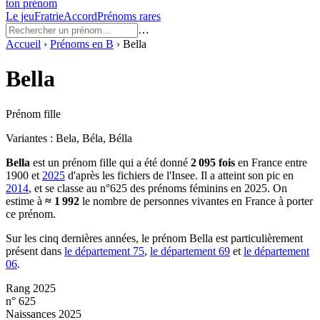
ton prénom
Le jeu
Fratrie
Accord
Prénoms rares
…
Accueil
›
Prénoms en
B
›
Bella
Bella
Prénom fille
Variantes :
Bela, Béla, Bélla
Bella
est un prénom
fille
qui a été donné
2 095
fois
en France entre
1900
et
2025
d'après les fichiers de l'Insee. Il a atteint son pic en
2014
, et se classe au n°625 des prénoms féminins en 2025.
On
estime à
≈
1 992
le nombre de personnes vivantes en France à porter
ce prénom.
Sur les cinq dernières années, le prénom
Bella
est particulièrement
présent dans
le département
75
,
le département
69
et
le département
06
.
Rang 2025
n° 625
Naissances 2025