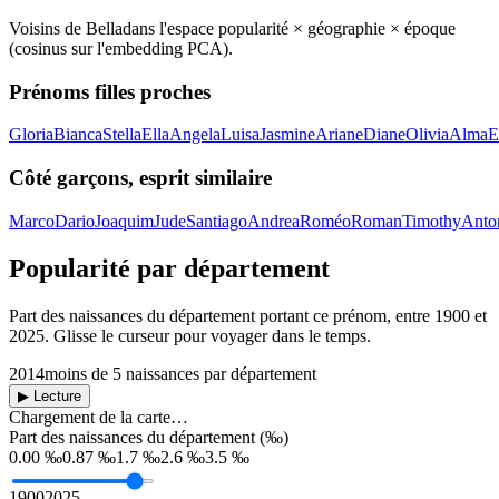
Voisins de
Bella
dans l'espace popularité × géographie × époque
(cosinus sur l'embedding PCA).
Prénoms filles proches
Gloria
Bianca
Stella
Ella
Angela
Luisa
Jasmine
Ariane
Diane
Olivia
Alma
E
Côté garçons, esprit similaire
Marco
Dario
Joaquim
Jude
Santiago
Andrea
Roméo
Roman
Timothy
Anto
Popularité par département
Part des naissances du département portant ce prénom, entre
1900
et
2025
. Glisse le curseur pour voyager dans le temps.
2014
moins de 5 naissances par département
▶ Lecture
Chargement de la carte…
Part des naissances du département (‰)
0.00 ‰
0.87 ‰
1.7 ‰
2.6 ‰
3.5 ‰
1900
2025