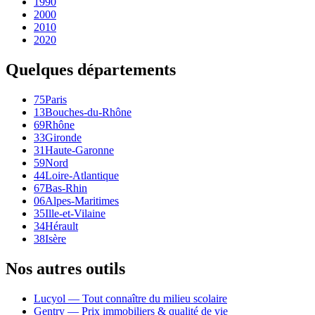
1990
2000
2010
2020
Quelques départements
75
Paris
13
Bouches-du-Rhône
69
Rhône
33
Gironde
31
Haute-Garonne
59
Nord
44
Loire-Atlantique
67
Bas-Rhin
06
Alpes-Maritimes
35
Ille-et-Vilaine
34
Hérault
38
Isère
Nos autres outils
Lucyol — Tout connaître du milieu scolaire
Gentry — Prix immobiliers & qualité de vie