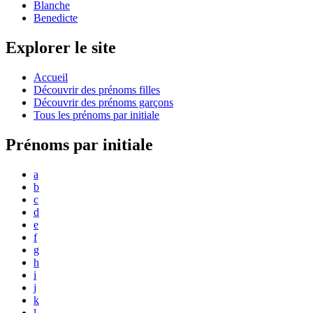
Blanche
Benedicte
Explorer le site
Accueil
Découvrir des prénoms filles
Découvrir des prénoms garçons
Tous les prénoms par initiale
Prénoms par initiale
a
b
c
d
e
f
g
h
i
j
k
l