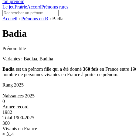
ton prénom
Le jeu
Fratrie
Accord
Prénoms rares
…
Accueil
›
Prénoms en
B
›
Badia
Badia
Prénom fille
Variantes :
Badiaa, Badiha
Badia
est un prénom
fille
qui a été donné
360
fois
en France entre
19
nombre de personnes vivantes en France à porter ce prénom.
Rang 2025
—
Naissances 2025
0
Année record
1982
Total 1900-2025
360
Vivants en France
≈ 314