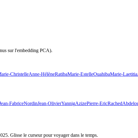
inus sur l'embedding PCA).
arie-Christelle
Anne-Hélène
Ratiba
Marie-Estelle
Ouahiba
Marie-Laetitia
Jean-Fabrice
Nordin
Jean-Olivier
Yannig
Azize
Pierre-Eric
Rached
Abdelo
2025
. Glisse le curseur pour voyager dans le temps.