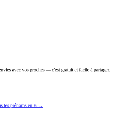
vies avec vos proches — c'est gratuit et facile à partager.
us les prénoms en
B
→