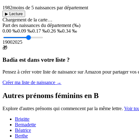
1982
moins de 5 naissances par département
▶ Lecture
Chargement de la carte…
Part des naissances du département (‰)
0.00 ‰
0.09 ‰
0.17 ‰
0.26 ‰
0.34 ‰
1900
2025
🎁
Badia
est dans votre liste ?
Pensez à créer votre liste de naissance sur Amazon pour partager vos en
Créer ma liste de naissance →
Autres prénoms
féminins
en
B
Explore d'autres prénoms qui commencent par la même lettre.
Voir to
Brigitte
Bernadette
Béatrice
Berthe