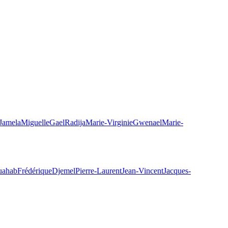
Jamela
Miguelle
Gael
Radija
Marie-Virginie
Gwenael
Marie-
uahab
Frédérique
Djemel
Pierre-Laurent
Jean-Vincent
Jacques-