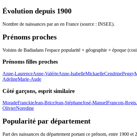
Évolution depuis
1900
Nombre de naissances par an en France (source : INSEE).
Prénoms proches
Voisins de
Badia
dans l'espace popularité × géographie × époque (cos
Prénoms filles proches
Anne-Laurence
Anne-Valérie
Anne-Isabelle
Mickaelle
Cendrine
Peggy
M
Adeline
Marie-Aude
Côté garçons, esprit similaire
Morade
Franckie
Jean-Brice
Jean-Stéphane
José-Manuel
François-Regis
Olivier
Noredine
Popularité par département
Part des naissances du département portant ce prénom, entre
1900
et