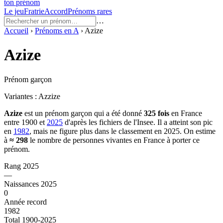
ton prénom
Le jeu
Fratrie
Accord
Prénoms rares
…
Accueil
›
Prénoms en
A
›
Azize
Azize
Prénom garçon
Variantes :
Azzize
Azize
est un prénom
garçon
qui a été donné
325
fois
en France
entre
1900
et
2025
d'après les fichiers de l'Insee. Il a atteint son pic
en
1982
, mais ne figure plus dans le classement en 2025.
On estime
à
≈
298
le nombre de personnes vivantes en France à porter ce
prénom.
Rang 2025
—
Naissances 2025
0
Année record
1982
Total 1900-2025