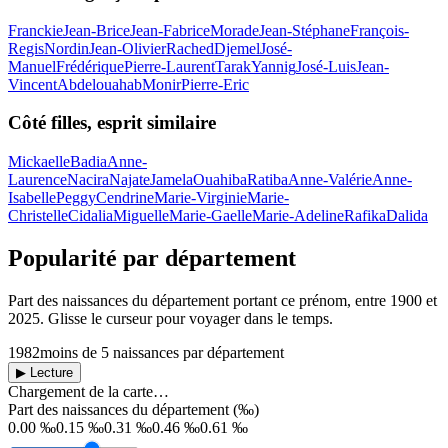
Franckie
Jean-Brice
Jean-Fabrice
Morade
Jean-Stéphane
François-
Regis
Nordin
Jean-Olivier
Rached
Djemel
José-
Manuel
Frédérique
Pierre-Laurent
Tarak
Yannig
José-Luis
Jean-
Vincent
Abdelouahab
Monir
Pierre-Eric
Côté filles, esprit similaire
Mickaelle
Badia
Anne-
Laurence
Nacira
Najate
Jamela
Ouahiba
Ratiba
Anne-Valérie
Anne-
Isabelle
Peggy
Cendrine
Marie-Virginie
Marie-
Christelle
Cidalia
Miguelle
Marie-Gaelle
Marie-Adeline
Rafika
Dalida
Popularité par département
Part des naissances du département portant ce prénom, entre
1900
et
2025
. Glisse le curseur pour voyager dans le temps.
1982
moins de 5 naissances par département
▶ Lecture
Chargement de la carte…
Part des naissances du département (‰)
0.00 ‰
0.15 ‰
0.31 ‰
0.46 ‰
0.61 ‰