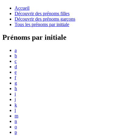
Accueil
Découvrir des prénoms filles
Découvrir des prénoms garçons
Tous les prénoms par initiale
Prénoms par initiale
a
b
c
d
e
f
g
h
i
j
k
l
m
n
o
p