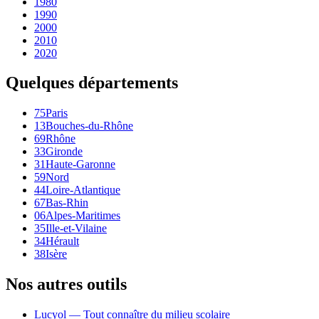
1980
1990
2000
2010
2020
Quelques départements
75
Paris
13
Bouches-du-Rhône
69
Rhône
33
Gironde
31
Haute-Garonne
59
Nord
44
Loire-Atlantique
67
Bas-Rhin
06
Alpes-Maritimes
35
Ille-et-Vilaine
34
Hérault
38
Isère
Nos autres outils
Lucyol — Tout connaître du milieu scolaire