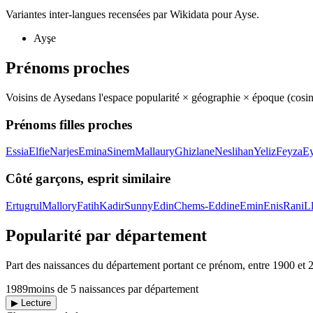
Variantes inter-langues recensées par Wikidata pour
Ayse
.
Ayşe
Prénoms proches
Voisins de
Ayse
dans l'espace popularité × géographie × époque (cos
Prénoms filles proches
Essia
Elfie
Narjes
Emina
Sinem
Mallaury
Ghizlane
Neslihan
Yeliz
Feyza
E
Côté garçons, esprit similaire
Ertugrul
Mallory
Fatih
Kadir
Sunny
Edin
Chems-Eddine
Emin
Enis
Rani
L
Popularité par département
Part des naissances du département portant ce prénom, entre
1900
et
1989
moins de 5 naissances par département
▶ Lecture