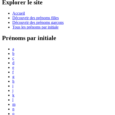
Explorer le site
Accueil
Découvrir des prénoms filles
Découvrir des prénoms garçons
Tous les prénoms par initiale
Prénoms par initiale
a
b
c
d
e
f
g
h
i
j
k
l
m
n
o