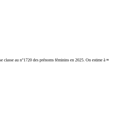
t se classe au n°1720 des prénoms féminins en 2025.
On estime à
≈