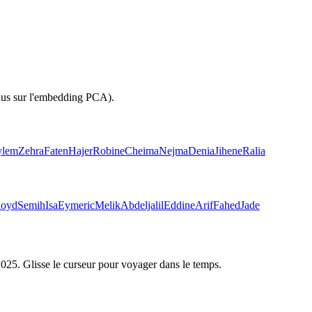
inus sur l'embedding PCA).
ylem
Zehra
Faten
Hajer
Robine
Cheima
Nejma
Denia
Jihene
Ralia
loyd
Semih
Isa
Eymeric
Melik
Abdeljalil
Eddine
Arif
Fahed
Jade
2025
. Glisse le curseur pour voyager dans le temps.