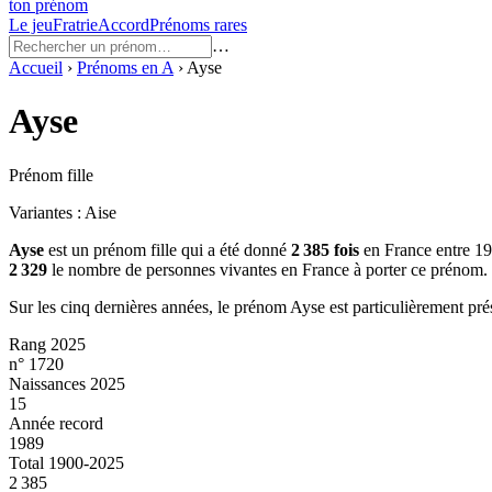
ton prénom
Le jeu
Fratrie
Accord
Prénoms rares
…
Accueil
›
Prénoms en
A
›
Ayse
Ayse
Prénom fille
Variantes :
Aise
Ayse
est un prénom
fille
qui a été donné
2 385
fois
en France entre
19
2 329
le nombre de personnes vivantes en France à porter ce prénom.
Sur les cinq dernières années, le prénom
Ayse
est particulièrement pré
Rang 2025
n° 1720
Naissances 2025
15
Année record
1989
Total 1900-2025
2 385