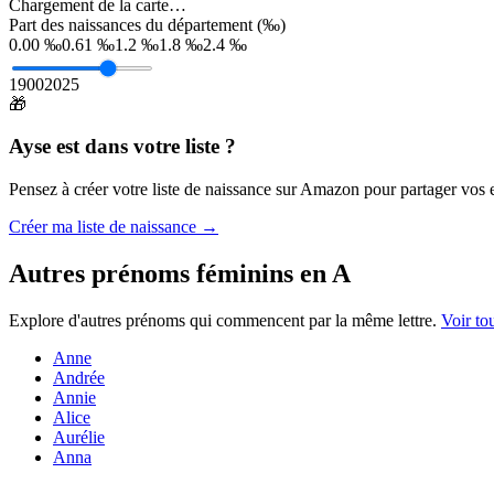
Chargement de la carte…
Part des naissances du département (‰)
0.00 ‰
0.61 ‰
1.2 ‰
1.8 ‰
2.4 ‰
1900
2025
🎁
Ayse
est dans votre liste ?
Pensez à créer votre liste de naissance sur Amazon pour partager vos en
Créer ma liste de naissance →
Autres prénoms
féminins
en
A
Explore d'autres prénoms qui commencent par la même lettre.
Voir to
Anne
Andrée
Annie
Alice
Aurélie
Anna