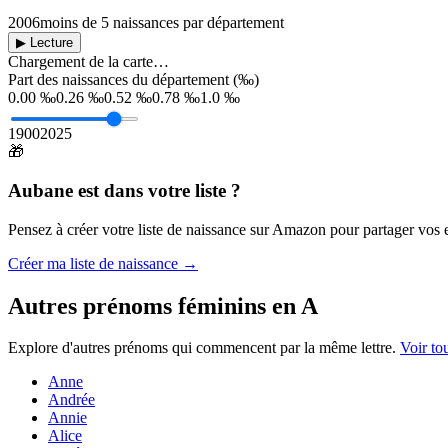
2006
moins de 5 naissances par département
▶ Lecture
Chargement de la carte…
Part des naissances du département (‰)
0.00 ‰
0.26 ‰
0.52 ‰
0.78 ‰
1.0 ‰
1900
2025
🎁
Aubane
est dans votre liste ?
Pensez à créer votre liste de naissance sur Amazon pour partager vos en
Créer ma liste de naissance →
Autres prénoms
féminins
en
A
Explore d'autres prénoms qui commencent par la même lettre.
Voir to
Anne
Andrée
Annie
Alice