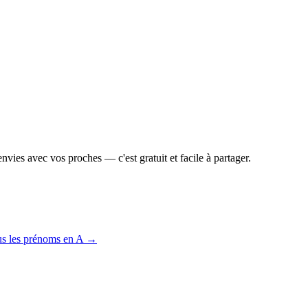
vies avec vos proches — c'est gratuit et facile à partager.
us les prénoms en
A
→