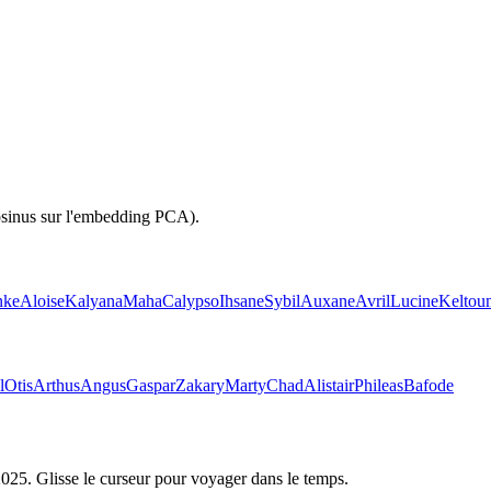
osinus sur l'embedding PCA).
nke
Aloise
Kalyana
Maha
Calypso
Ihsane
Sybil
Auxane
Avril
Lucine
Keltou
l
Otis
Arthus
Angus
Gaspar
Zakary
Marty
Chad
Alistair
Phileas
Bafode
2025
. Glisse le curseur pour voyager dans le temps.