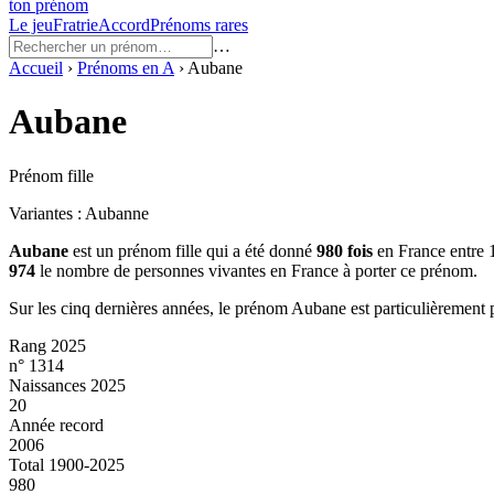
ton prénom
Le jeu
Fratrie
Accord
Prénoms rares
…
Accueil
›
Prénoms en
A
›
Aubane
Aubane
Prénom fille
Variantes :
Aubanne
Aubane
est un prénom
fille
qui a été donné
980
fois
en France entre
974
le nombre de personnes vivantes en France à porter ce prénom.
Sur les cinq dernières années, le prénom
Aubane
est particulièrement 
Rang 2025
n° 1314
Naissances 2025
20
Année record
2006
Total 1900-2025
980