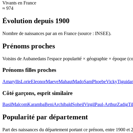
Vivants en France
≈ 974
Évolution depuis
1900
Nombre de naissances par an en France (source : INSEE).
Prénoms proches
Voisins de
Aubane
dans l'espace popularité × géographie × époque (c
Prénoms filles proches
Amaryllis
Lorie
Eleonor
Maeve
Mahaut
Mado
Sam
Phoebe
Vicky
Tiguida
Côté garçons, esprit similaire
Basil
Malcom
Karamba
Beni
Archibald
Soheil
Virgil
Paul-Arthur
Zadig
Til
Popularité par département
Part des naissances du département portant ce prénom, entre
1900
et