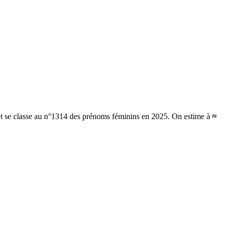
et se classe au n°1314 des prénoms féminins en 2025.
On estime à
≈