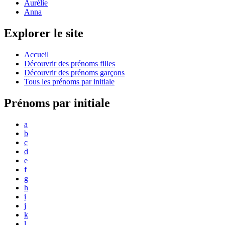
Aurélie
Anna
Explorer le site
Accueil
Découvrir des prénoms filles
Découvrir des prénoms garçons
Tous les prénoms par initiale
Prénoms par initiale
a
b
c
d
e
f
g
h
i
j
k
l