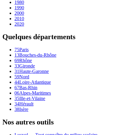
1980
1990
2000
2010
2020
Quelques départements
75
Paris
13
Bouches-du-Rhône
69
Rhône
33
Gironde
31
Haute-Garonne
59
Nord
44
Loire-Atlantique
67
Bas-Rhin
06
Alpes-Maritimes
35
Ille-et-Vilaine
34
Hérault
38
Isère
Nos autres outils
Lucyol — Tout connaître du milieu scolaire