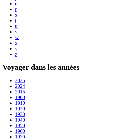
q
r
s
t
u
v
w
x
y
z
Voyager dans les années
2025
2024
2015
1900
1910
1920
1930
1940
1950
1960
1970