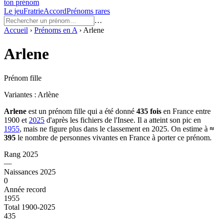
ton prénom
Le jeu
Fratrie
Accord
Prénoms rares
…
Accueil
›
Prénoms en
A
›
Arlene
Arlene
Prénom fille
Variantes :
Arlène
Arlene
est un prénom
fille
qui a été donné
435
fois
en France entre
1900
et
2025
d'après les fichiers de l'Insee. Il a atteint son pic en
1955
, mais ne figure plus dans le classement en 2025.
On estime à
≈
395
le nombre de personnes vivantes en France à porter ce prénom.
Rang 2025
—
Naissances 2025
0
Année record
1955
Total 1900-2025
435