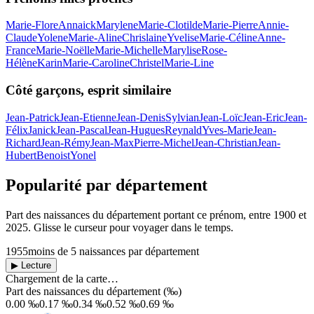
Marie-Flore
Annaick
Marylene
Marie-Clotilde
Marie-Pierre
Annie-
Claude
Yolene
Marie-Aline
Chrislaine
Yvelise
Marie-Céline
Anne-
France
Marie-Noëlle
Marie-Michelle
Marylise
Rose-
Hélène
Karin
Marie-Caroline
Christel
Marie-Line
Côté garçons, esprit similaire
Jean-Patrick
Jean-Etienne
Jean-Denis
Sylvian
Jean-Loïc
Jean-Eric
Jean-
Félix
Janick
Jean-Pascal
Jean-Hugues
Reynald
Yves-Marie
Jean-
Richard
Jean-Rémy
Jean-Max
Pierre-Michel
Jean-Christian
Jean-
Hubert
Benoist
Yonel
Popularité par département
Part des naissances du département portant ce prénom, entre
1900
et
2025
. Glisse le curseur pour voyager dans le temps.
1955
moins de 5 naissances par département
▶ Lecture
Chargement de la carte…
Part des naissances du département (‰)
0.00 ‰
0.17 ‰
0.34 ‰
0.52 ‰
0.69 ‰