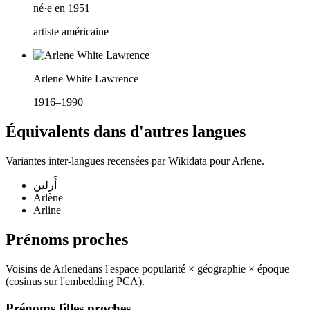
né·e en 1951
artiste américaine
Arlene White Lawrence
1916–1990
Équivalents dans d'autres langues
Variantes inter-langues recensées par Wikidata pour
Arlene
.
أَرلين
Arlène
Arline
Prénoms proches
Voisins de
Arlene
dans l'espace popularité × géographie × époque
(cosinus sur l'embedding PCA).
Prénoms filles proches