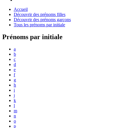
Accueil
Découvrir des prénoms filles
Découvrir des prénoms garçons
Tous les prénoms par initiale
Prénoms par initiale
a
b
c
d
e
f
g
h
i
j
k
l
m
n
o
p