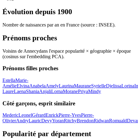
Évolution depuis
1900
Nombre de naissances par an en France (source : INSEE).
Prénoms proches
Voisins de
Annecy
dans l'espace popularité × géographie × époque
(cosinus sur l'embedding PCA).
Prénoms filles proches
Estella
Marie-
Amélie
Elvina
Anabela
Amely
Laurina
Maurane
Syrielle
Djelissa
Lorina
I
Laure
Laena
Shania
Anjali
Lorna
Morane
Priya
Mindy
Côté garçons, esprit similaire
Mederic
Leonel
Gérard
Enrick
Pierre-Yves
Pierre-
Olivier
Andry
Lauric
Devy
Yoran
Ritchy
Brendon
Ridwan
Romuald
Deva
Popularité par département