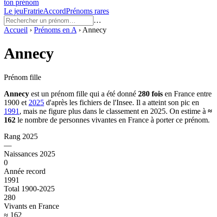
ton prénom
Le jeu
Fratrie
Accord
Prénoms rares
…
Accueil
›
Prénoms en
A
›
Annecy
Annecy
Prénom fille
Annecy
est un prénom
fille
qui a été donné
280
fois
en France entre
1900
et
2025
d'après les fichiers de l'Insee. Il a atteint son pic en
1991
, mais ne figure plus dans le classement en 2025.
On estime à
≈
162
le nombre de personnes vivantes en France à porter ce prénom.
Rang 2025
—
Naissances 2025
0
Année record
1991
Total 1900-2025
280
Vivants en France
≈ 162