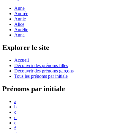
Anne
Andrée
Annie
Alice
Aurélie
Anna
Explorer le site
Accueil
Découvrir des prénoms filles
Découvrir des prénoms garçons
Tous les prénoms par initiale
Prénoms par initiale
a
b
c
d
e
f