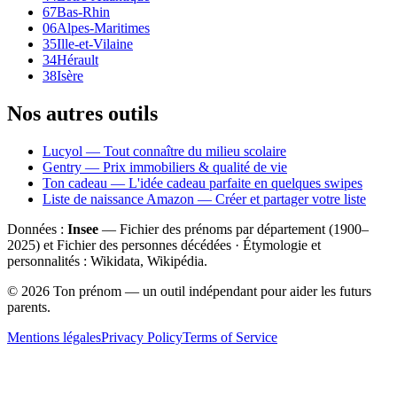
67
Bas-Rhin
06
Alpes-Maritimes
35
Ille-et-Vilaine
34
Hérault
38
Isère
Nos autres outils
Lucyol — Tout connaître du milieu scolaire
Gentry — Prix immobiliers & qualité de vie
Ton cadeau — L'idée cadeau parfaite en quelques swipes
Liste de naissance Amazon — Créer et partager votre liste
Données :
Insee
— Fichier des prénoms par département (1900–
2025
) et Fichier des personnes décédées · Étymologie et
personnalités : Wikidata, Wikipédia.
©
2026
Ton prénom — un outil indépendant pour aider les futurs
parents.
Mentions légales
Privacy Policy
Terms of Service