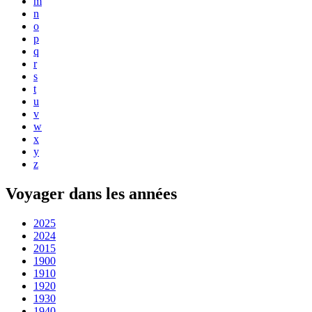
m
n
o
p
q
r
s
t
u
v
w
x
y
z
Voyager dans les années
2025
2024
2015
1900
1910
1920
1930
1940