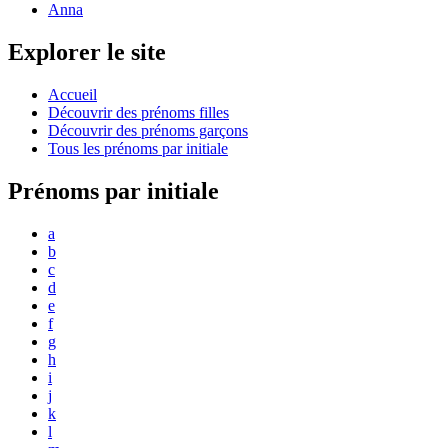
Anna
Explorer le site
Accueil
Découvrir des prénoms filles
Découvrir des prénoms garçons
Tous les prénoms par initiale
Prénoms par initiale
a
b
c
d
e
f
g
h
i
j
k
l