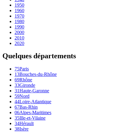
1950
1960
1970
1980
1990
2000
2010
2020
Quelques départements
75
Paris
13
Bouches-du-Rhône
69
Rhône
33
Gironde
31
Haute-Garonne
59
Nord
44
Loire-Atlantique
67
Bas-Rhin
06
Alpes-Maritimes
35
Ille-et-Vilaine
34
Hérault
38
Isère