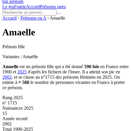
ton prénom
Le jeu
Fratrie
Accord
Prénoms rares
…
Accueil
›
Prénoms en
A
›
Amaelle
Amaelle
Prénom fille
Variantes :
Amaëlle
Amaelle
est un prénom
fille
qui a été donné
590
fois
en France entre
1900
et
2025
d'après les fichiers de l'Insee. Il a atteint son pic en
2002
, et se classe au n°1715 des prénoms féminins en 2025.
On
estime à
≈
588
le nombre de personnes vivantes en France à porter
ce prénom.
Rang 2025
n° 1715
Naissances 2025
15
Année record
2002
Total 1900-2025