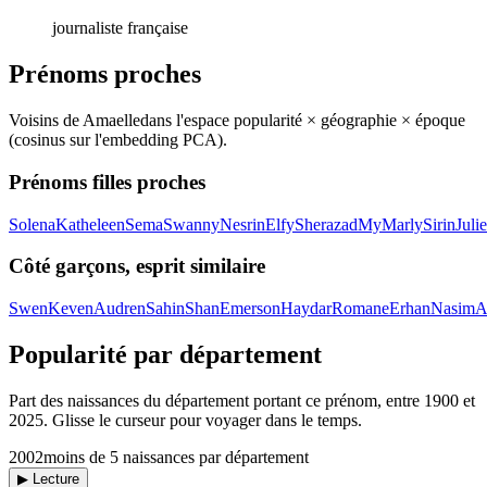
journaliste française
Prénoms proches
Voisins de
Amaelle
dans l'espace popularité × géographie × époque
(cosinus sur l'embedding PCA).
Prénoms filles proches
Solena
Katheleen
Sema
Swanny
Nesrin
Elfy
Sherazad
My
Marly
Sirin
Julie
Côté garçons, esprit similaire
Swen
Keven
Audren
Sahin
Shan
Emerson
Haydar
Romane
Erhan
Nasim
A
Popularité par département
Part des naissances du département portant ce prénom, entre
1900
et
2025
. Glisse le curseur pour voyager dans le temps.
2002
moins de 5 naissances par département
▶ Lecture