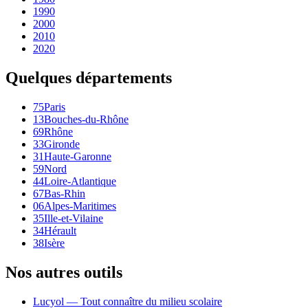
1990
2000
2010
2020
Quelques départements
75
Paris
13
Bouches-du-Rhône
69
Rhône
33
Gironde
31
Haute-Garonne
59
Nord
44
Loire-Atlantique
67
Bas-Rhin
06
Alpes-Maritimes
35
Ille-et-Vilaine
34
Hérault
38
Isère
Nos autres outils
Lucyol — Tout connaître du milieu scolaire