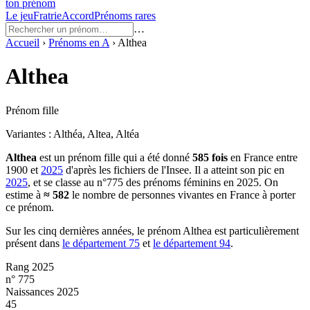
ton prénom
Le jeu
Fratrie
Accord
Prénoms rares
…
Accueil
›
Prénoms en
A
›
Althea
Althea
Prénom fille
Variantes :
Althéa, Altea, Altéa
Althea
est un prénom
fille
qui a été donné
585
fois
en France entre
1900
et
2025
d'après les fichiers de l'Insee. Il a atteint son pic en
2025
, et se classe au n°775 des prénoms féminins en 2025.
On
estime à
≈
582
le nombre de personnes vivantes en France à porter
ce prénom.
Sur les cinq dernières années, le prénom
Althea
est particulièrement
présent dans
le département
75
et
le département
94
.
Rang 2025
n° 775
Naissances 2025
45