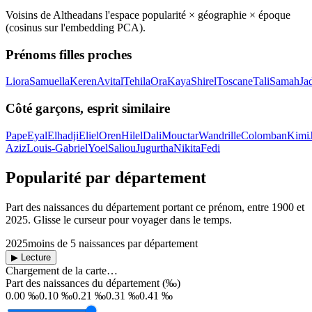
Voisins de
Althea
dans l'espace popularité × géographie × époque
(cosinus sur l'embedding PCA).
Prénoms filles proches
Liora
Samuella
Keren
Avital
Tehila
Ora
Kaya
Shirel
Toscane
Tali
Samah
Ja
Côté garçons, esprit similaire
Pape
Eyal
Elhadji
Eliel
Oren
Hilel
Dali
Mouctar
Wandrille
Colomban
Kimi
Aziz
Louis-Gabriel
Yoel
Saliou
Jugurtha
Nikita
Fedi
Popularité par département
Part des naissances du département portant ce prénom, entre
1900
et
2025
. Glisse le curseur pour voyager dans le temps.
2025
moins de 5 naissances par département
▶ Lecture
Chargement de la carte…
Part des naissances du département (‰)
0.00 ‰
0.10 ‰
0.21 ‰
0.31 ‰
0.41 ‰