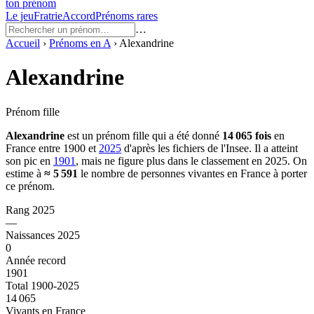
ton prénom
Le jeu
Fratrie
Accord
Prénoms rares
…
Accueil
›
Prénoms en
A
›
Alexandrine
Alexandrine
Prénom fille
Alexandrine
est un prénom
fille
qui a été donné
14 065
fois
en
France entre
1900
et
2025
d'après les fichiers de l'Insee. Il a atteint
son pic en
1901
, mais ne figure plus dans le classement en 2025.
On
estime à
≈
5 591
le nombre de personnes vivantes en France à porter
ce prénom.
Rang 2025
—
Naissances 2025
0
Année record
1901
Total 1900-2025
14 065
Vivants en France