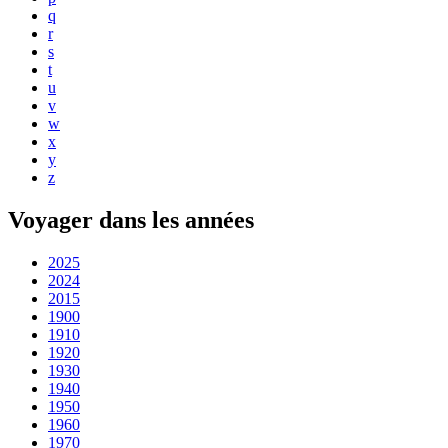
q
r
s
t
u
v
w
x
y
z
Voyager dans les années
2025
2024
2015
1900
1910
1920
1930
1940
1950
1960
1970