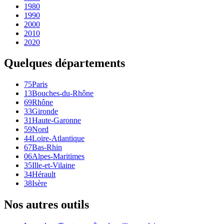
1980
1990
2000
2010
2020
Quelques départements
75
Paris
13
Bouches-du-Rhône
69
Rhône
33
Gironde
31
Haute-Garonne
59
Nord
44
Loire-Atlantique
67
Bas-Rhin
06
Alpes-Maritimes
35
Ille-et-Vilaine
34
Hérault
38
Isère
Nos autres outils