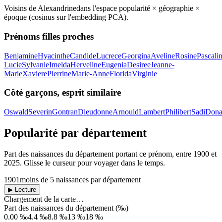
Voisins de
Alexandrine
dans l'espace popularité × géographie ×
époque (cosinus sur l'embedding PCA).
Prénoms filles proches
Benjamine
Hyacinthe
Candide
Lucrece
Georgina
Aveline
Rosine
Pascali
Lucie
Sylvanie
Imelda
Herveline
Eugenia
Desiree
Jeanne-
Marie
Xaviere
Pierrine
Marie-Anne
Florida
Virginie
Côté garçons, esprit similaire
Oswald
Severin
Gontran
Dieudonne
Arnould
Lambert
Philibert
Sadi
Dona
Popularité par département
Part des naissances du département portant ce prénom, entre
1900
et
2025
. Glisse le curseur pour voyager dans le temps.
1901
moins de 5 naissances par département
▶ Lecture
Chargement de la carte…
Part des naissances du département (‰)
0.00 ‰
4.4 ‰
8.8 ‰
13 ‰
18 ‰