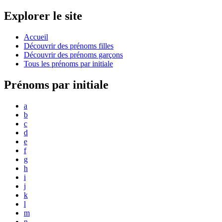
Explorer le site
Accueil
Découvrir des prénoms filles
Découvrir des prénoms garçons
Tous les prénoms par initiale
Prénoms par initiale
a
b
c
d
e
f
g
h
i
j
k
l
m
n