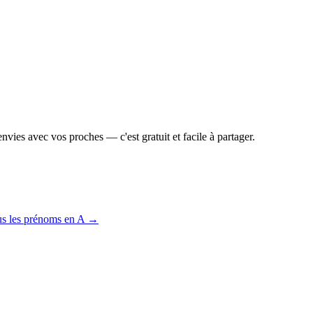
vies avec vos proches — c'est gratuit et facile à partager.
us les prénoms en
A
→