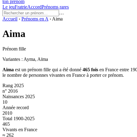
ton prénom
Le jeu
Fratrie
Accord
Prénoms rares
…
Accueil
›
Prénoms en
A
›
Aima
Aima
Prénom fille
Variantes :
Ayma, Aïma
Aima
est un prénom
fille
qui a été donné
465
fois
en France entre
19
le nombre de personnes vivantes en France à porter ce prénom.
Rang 2025
n° 2016
Naissances 2025
10
Année record
2010
Total 1900-2025
465
Vivants en France
≈ 262