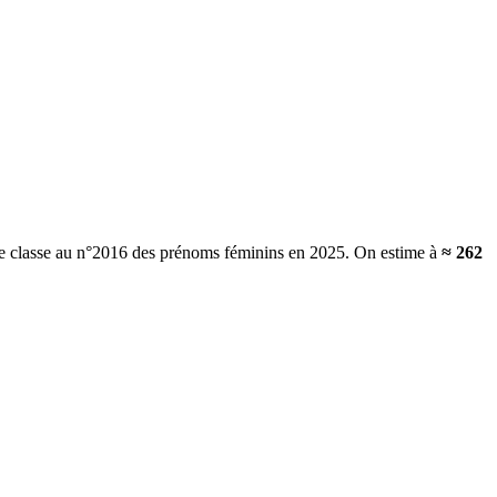
 se classe au n°2016 des prénoms féminins en 2025.
On estime à
≈
262