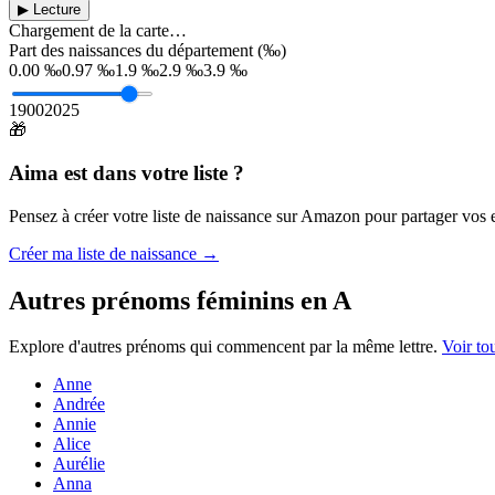
▶ Lecture
Chargement de la carte…
Part des naissances du département (‰)
0.00 ‰
0.97 ‰
1.9 ‰
2.9 ‰
3.9 ‰
1900
2025
🎁
Aima
est dans votre liste ?
Pensez à créer votre liste de naissance sur Amazon pour partager vos en
Créer ma liste de naissance →
Autres prénoms
féminins
en
A
Explore d'autres prénoms qui commencent par la même lettre.
Voir to
Anne
Andrée
Annie
Alice
Aurélie
Anna