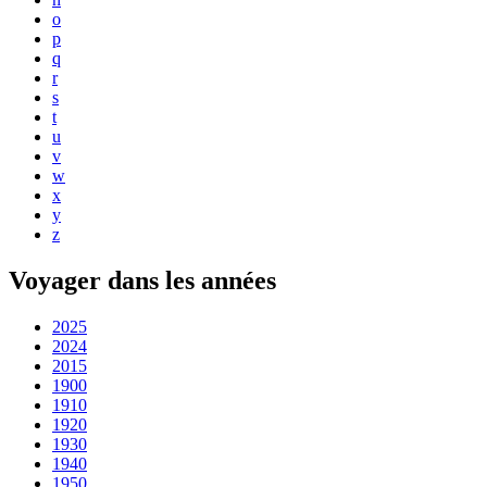
o
p
q
r
s
t
u
v
w
x
y
z
Voyager dans les années
2025
2024
2015
1900
1910
1920
1930
1940
1950