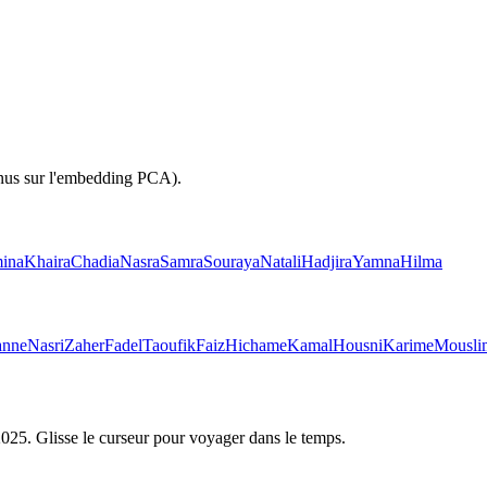
inus sur l'embedding PCA).
ina
Khaira
Chadia
Nasra
Samra
Souraya
Natali
Hadjira
Yamna
Hilma
anne
Nasri
Zaher
Fadel
Taoufik
Faiz
Hichame
Kamal
Housni
Karime
Mousli
2025
. Glisse le curseur pour voyager dans le temps.