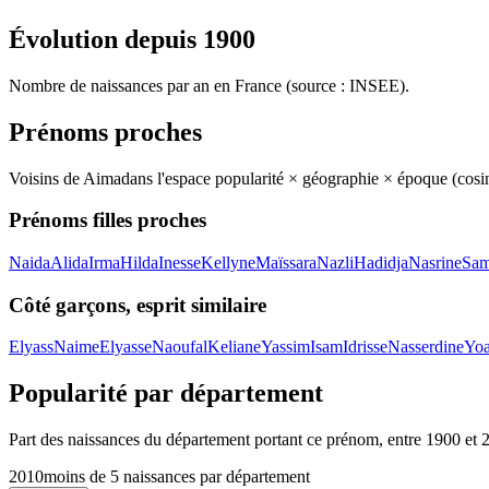
Évolution depuis
1900
Nombre de naissances par an en France (source : INSEE).
Prénoms proches
Voisins de
Aima
dans l'espace popularité × géographie × époque (cos
Prénoms filles proches
Naida
Alida
Irma
Hilda
Inesse
Kellyne
Maïssara
Nazli
Hadidja
Nasrine
Sam
Côté garçons, esprit similaire
Elyass
Naime
Elyasse
Naoufal
Keliane
Yassim
Isam
Idrisse
Nasserdine
Yo
Popularité par département
Part des naissances du département portant ce prénom, entre
1900
et
2010
moins de 5 naissances par département