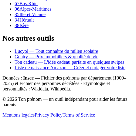
67
Bas-Rhin
06
Alpes-Maritimes
35
Ille-et-Vilaine
34
Hérault
38
Isère
Nos autres outils
Lucyol — Tout connaître du milieu scolaire
Gentry — Prix immobiliers & qualité de vie
Ton cadeau — L'idée cadeau parfaite en quelques swipes
Liste de naissance Amazon — Créer et partager votre liste
Données :
Insee
— Fichier des prénoms par département (1900–
2025
) et Fichier des personnes décédées · Étymologie et
personnalités : Wikidata, Wikipédia.
©
2026
Ton prénom — un outil indépendant pour aider les futurs
parents.
Mentions légales
Privacy Policy
Terms of Service