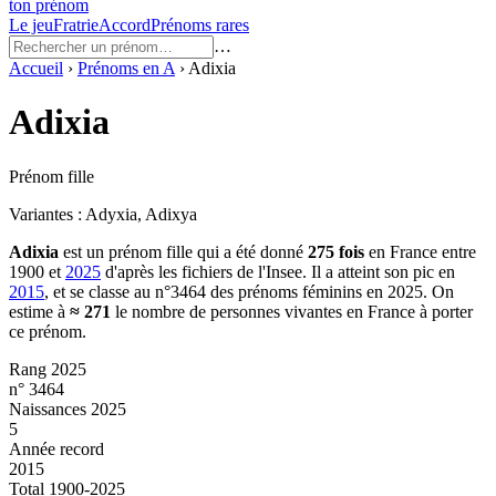
ton prénom
Le jeu
Fratrie
Accord
Prénoms rares
…
Accueil
›
Prénoms en
A
›
Adixia
Adixia
Prénom fille
Variantes :
Adyxia, Adixya
Adixia
est un prénom
fille
qui a été donné
275
fois
en France entre
1900
et
2025
d'après les fichiers de l'Insee. Il a atteint son pic en
2015
, et se classe au n°3464 des prénoms féminins en 2025.
On
estime à
≈
271
le nombre de personnes vivantes en France à porter
ce prénom.
Rang 2025
n° 3464
Naissances 2025
5
Année record
2015
Total 1900-2025