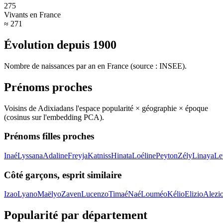
275
Vivants en France
≈ 271
Évolution depuis
1900
Nombre de naissances par an en France (source : INSEE).
Prénoms proches
Voisins de
Adixia
dans l'espace popularité × géographie × époque
(cosinus sur l'embedding PCA).
Prénoms filles proches
Inaé
Lyssana
Adaline
Freyja
Katniss
Hinata
Loéline
Peyton
Zély
Linaya
Le
Côté garçons, esprit similaire
Izao
Lyano
Maëlyo
Zaven
Lucenzo
Timaé
Naé
Louméo
Kélio
Elizio
Alezi
Popularité par département