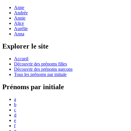
Anne
Andrée
Annie
Alice
Aurélie
Anna
Explorer le site
Accueil
Découvrir des prénoms filles
Découvrir des prénoms garçons
Tous les prénoms par initiale
Prénoms par initiale
a
b
c
d
e
f
g