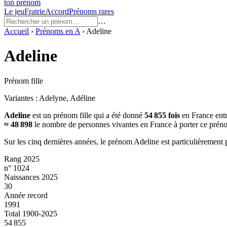
ton prénom
Le jeu
Fratrie
Accord
Prénoms rares
…
Accueil
›
Prénoms en
A
›
Adeline
Adeline
Prénom fille
Variantes :
Adelyne, Adéline
Adeline
est un prénom
fille
qui a été donné
54 855
fois
en France ent
≈
48 898
le nombre de personnes vivantes en France à porter ce prén
Sur les cinq dernières années, le prénom
Adeline
est particulièrement 
Rang 2025
n° 1024
Naissances 2025
30
Année record
1991
Total 1900-2025
54 855