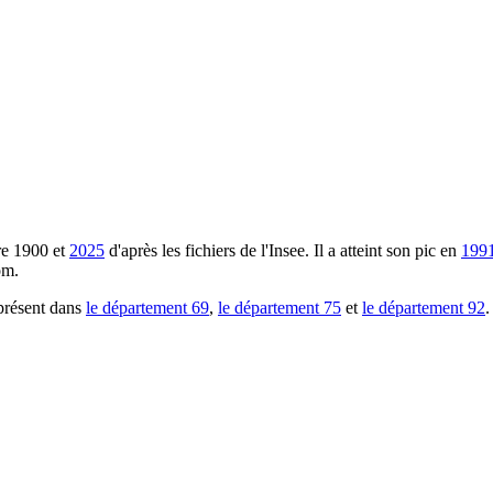
re
1900
et
2025
d'après les fichiers de l'Insee. Il a atteint son pic en
199
om.
présent dans
le département
69
,
le département
75
et
le département
92
.