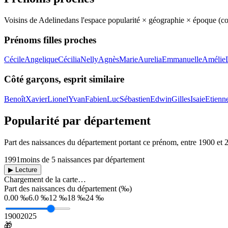
Voisins de
Adeline
dans l'espace popularité × géographie × époque (c
Prénoms filles proches
Cécile
Angelique
Cécilia
Nelly
Agnès
Marie
Aurelia
Emmanuelle
Amélie
Côté garçons, esprit similaire
Benoît
Xavier
Lionel
Yvan
Fabien
Luc
Sébastien
Edwin
Gilles
Isaie
Etienn
Popularité par département
Part des naissances du département portant ce prénom, entre
1900
et
1991
moins de 5 naissances par département
▶ Lecture
Chargement de la carte…
Part des naissances du département (‰)
0.00 ‰
6.0 ‰
12 ‰
18 ‰
24 ‰
1900
2025
🎁