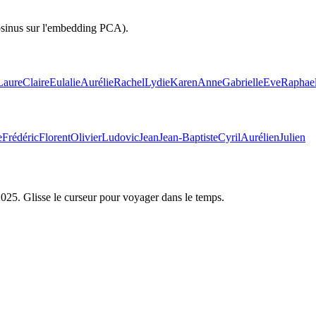
osinus sur l'embedding PCA).
Laure
Claire
Eulalie
Aurélie
Rachel
Lydie
Karen
Anne
Gabrielle
Eve
Raphael
e
Frédéric
Florent
Olivier
Ludovic
Jean
Jean-Baptiste
Cyril
Aurélien
Julien
2025
. Glisse le curseur pour voyager dans le temps.