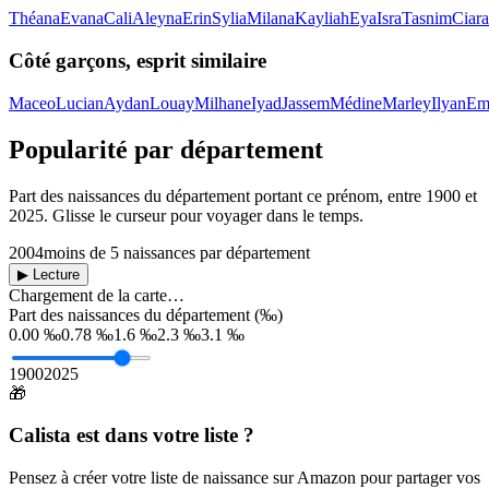
Théana
Evana
Cali
Aleyna
Erin
Sylia
Milana
Kayliah
Eya
Isra
Tasnim
Ciara
Côté garçons, esprit similaire
Maceo
Lucian
Aydan
Louay
Milhane
Iyad
Jassem
Médine
Marley
Ilyan
Em
Popularité par département
Part des naissances du département portant ce prénom, entre
1900
et
2025
. Glisse le curseur pour voyager dans le temps.
2004
moins de 5 naissances par département
▶ Lecture
Chargement de la carte…
Part des naissances du département (‰)
0.00 ‰
0.78 ‰
1.6 ‰
2.3 ‰
3.1 ‰
1900
2025
🎁
Calista
est dans votre liste ?
Pensez à créer votre liste de naissance sur Amazon pour partager vos