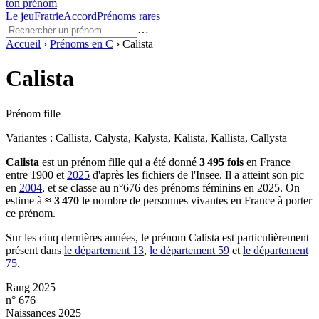
ton prénom
Le jeu
Fratrie
Accord
Prénoms rares
…
Accueil
›
Prénoms en
C
›
Calista
Calista
Prénom fille
Variantes :
Callista, Calysta, Kalysta, Kalista, Kallista, Callysta
Calista
est un prénom
fille
qui a été donné
3 495
fois
en France
entre
1900
et
2025
d'après les fichiers de l'Insee. Il a atteint son pic
en
2004
, et se classe au n°676 des prénoms féminins en 2025.
On
estime à
≈
3 470
le nombre de personnes vivantes en France à porter
ce prénom.
Sur les cinq dernières années, le prénom
Calista
est particulièrement
présent dans
le département
13
,
le département
59
et
le département
75
.
Rang 2025
n° 676
Naissances 2025