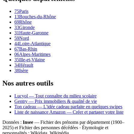
75
Paris
13
Bouches-du-Rhône
69
Rhône
33
Gironde
31
Haute-Garonne
59
Nord
44
Loire-Atlantique
67
Bas-Rhin
06
Alpes-Maritimes
35
Ille-et-Vilaine
34
Hérault
38
Isère
Nos autres outils
Lucyol — Tout connaître du milieu scolaire
Gentry — Prix immobiliers & qualité de vie
Ton cadeau — L'idée cadeau parfaite en quelques swipes
Liste de naissance Amazon — Créer et partager votre liste
Données :
Insee
— Fichier des prénoms par département (1900–
2025
) et Fichier des personnes décédées · Étymologie et
personnalités : Wikidata, Wikipédia.