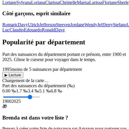
Loriane
Sylvana
Loriana
Clarissa
Christelle
Marisa
Larissa
Floriane
Sherl
Côté garçons, esprit similaire
Romaric
Davy
Ulrich
Jefferson
Steeven
Jordane
Wendy
Jeff
Jerry
Stefano
U
Luc
Claudio
Edouardo
Ronald
Dave
Popularité par département
Part des naissances du département portant ce prénom, entre
1900
et
2025
. Glisse le curseur pour voyager dans le temps.
1995
moins de 5 naissances par département
▶ Lecture
Chargement de la carte…
Part des naissances du département (‰)
0.00 ‰
1.7 ‰
3.4 ‰
5.1 ‰
6.8 ‰
1900
2025
🎁
Brenda
est dans votre liste ?
Pensez à créer votre liste de naissance sur Amazon pour partager vos