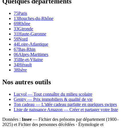
Quelques départements
75
Paris
13
Bouches-du-Rhône
69
Rhône
33
Gironde
31
Haute-Garonne
59
Nord
44
Loire-Atlantique
67
Bas-Rhin
06
Alpes-Maritimes
35
Ille-et-Vilaine
34
Hérault
38
Isère
Nos autres outils
Lucyol — Tout connaître du milieu scolaire
Gentry — Prix immobiliers & qualité de vie
Ton cadeau — L'idée cadeau parfaite en quelques swipes
Liste de naissance Amazon — Créer et partager votre liste
Données :
Insee
— Fichier des prénoms par département (1900–
2025
) et Fichier des personnes décédées · Étymologie et