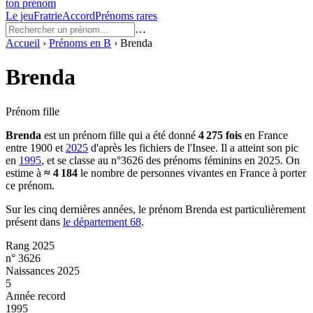
ton prénom
Le jeu
Fratrie
Accord
Prénoms rares
…
Accueil
›
Prénoms en
B
›
Brenda
Brenda
Prénom fille
Brenda
est un prénom
fille
qui a été donné
4 275
fois
en France
entre
1900
et
2025
d'après les fichiers de l'Insee. Il a atteint son pic
en
1995
, et se classe au n°3626 des prénoms féminins en 2025.
On
estime à
≈
4 184
le nombre de personnes vivantes en France à porter
ce prénom.
Sur les cinq dernières années, le prénom
Brenda
est particulièrement
présent dans
le département
68
.
Rang 2025
n° 3626
Naissances 2025
5
Année record
1995