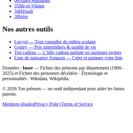
06
Alpes-Maritimes
35
Ille-et-Vilaine
34
Hérault
38
Isère
Nos autres outils
Lucyol — Tout connaître du milieu scolaire
Gentry — Prix immobiliers & qualité de vie
Ton cadeau — L'idée cadeau parfaite en quelques swipes
Liste de naissance Amazon — Créer et partager votre liste
Données :
Insee
— Fichier des prénoms par département (1900–
2025
) et Fichier des personnes décédées · Étymologie et
personnalités : Wikidata, Wikipédia.
©
2026
Ton prénom — un outil indépendant pour aider les futurs
parents.
Mentions légales
Privacy Policy
Terms of Service