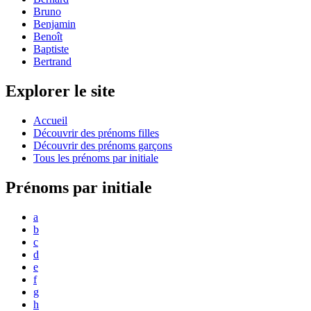
Bruno
Benjamin
Benoît
Baptiste
Bertrand
Explorer le site
Accueil
Découvrir des prénoms filles
Découvrir des prénoms garçons
Tous les prénoms par initiale
Prénoms par initiale
a
b
c
d
e
f
g
h