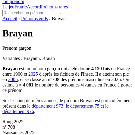
ton prénom
Le jeu
Fratrie
Accord
Prénoms rares
…
Accueil
›
Prénoms en
B
›
Brayan
Brayan
Prénom garçon
Variantes :
Brayann, Braian
Brayan
est un prénom
garçon
qui a été donné
4 150
fois
en France
entre
1900
et
2025
d'après les fichiers de l'Insee. Il a atteint son pic
en
2005
, et se classe au n°708 des prénoms masculins en 2025.
On
estime à
≈
4 081
le nombre de personnes vivantes en France à porter
ce prénom.
Sur les cinq dernières années, le prénom
Brayan
est particulièrement
présent dans
le département
973
,
le département
75
et
le
département
976
.
Rang 2025
n° 708
Naissances 2025