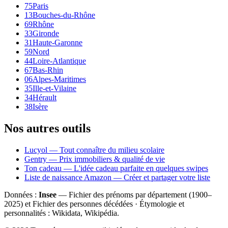
75
Paris
13
Bouches-du-Rhône
69
Rhône
33
Gironde
31
Haute-Garonne
59
Nord
44
Loire-Atlantique
67
Bas-Rhin
06
Alpes-Maritimes
35
Ille-et-Vilaine
34
Hérault
38
Isère
Nos autres outils
Lucyol — Tout connaître du milieu scolaire
Gentry — Prix immobiliers & qualité de vie
Ton cadeau — L'idée cadeau parfaite en quelques swipes
Liste de naissance Amazon — Créer et partager votre liste
Données :
Insee
— Fichier des prénoms par département (1900–
2025
) et Fichier des personnes décédées · Étymologie et
personnalités : Wikidata, Wikipédia.