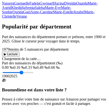
Nassera
Guenaelle
Fadela
Gwenael
Hacina
Djemila
Ouarda
Marie-
Astrid
Khedidja
Semia
Saleha
Marie-Eve
Marie-
Sophie
Ourida
Gael
Anne-Caroline
Marie-Estelle
Jezabel
Marie-
Christelle
Verane
Popularité par département
Part des naissances du département portant ce prénom, entre
1900
et
2025
. Glisse le curseur pour voyager dans le temps.
1979
moins de 5 naissances par département
▶ Lecture
Chargement de la carte…
Part des naissances du département (‰)
0.00 ‰
0.16 ‰
0.33 ‰
0.49 ‰
0.66 ‰
1900
2025
🎁
Boumediene
est dans votre liste ?
Pensez à créer votre liste de naissance sur Amazon pour partager vos
envies avec vos proches — c'est gratuit et facile à partager.