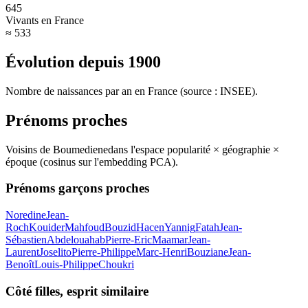
645
Vivants en France
≈ 533
Évolution depuis
1900
Nombre de naissances par an en France (source : INSEE).
Prénoms proches
Voisins de
Boumediene
dans l'espace popularité × géographie ×
époque (cosinus sur l'embedding PCA).
Prénoms garçons proches
Noredine
Jean-
Roch
Kouider
Mahfoud
Bouzid
Hacen
Yannig
Fatah
Jean-
Sébastien
Abdelouahab
Pierre-Eric
Maamar
Jean-
Laurent
Joselito
Pierre-Philippe
Marc-Henri
Bouziane
Jean-
Benoît
Louis-Philippe
Choukri
Côté filles, esprit similaire