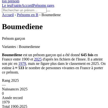
ton prénom
Le jeu
Fratrie
Accord
Prénoms rares
…
Accueil
›
Prénoms en
B
›
Boumediene
Boumediene
Prénom garçon
Variantes :
Boumedienne
Boumediene
est un prénom
garçon
qui a été donné
645
fois
en
France entre
1900
et
2025
d'après les fichiers de l'Insee. Il a atteint
son pic en
1979
, mais ne figure plus dans le classement en 2025.
On
estime à
≈
533
le nombre de personnes vivantes en France à porter
ce prénom.
Rang 2025
—
Naissances 2025
0
Année record
1979
Total 1900-2025