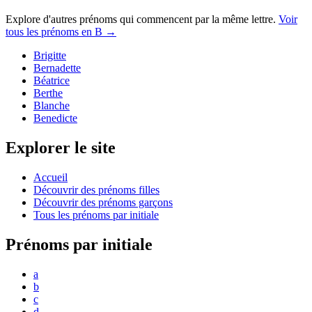
Explore d'autres prénoms qui commencent par la même lettre.
Voir
tous les prénoms en
B
→
Brigitte
Bernadette
Béatrice
Berthe
Blanche
Benedicte
Explorer le site
Accueil
Découvrir des prénoms filles
Découvrir des prénoms garçons
Tous les prénoms par initiale
Prénoms par initiale
a
b
c
d