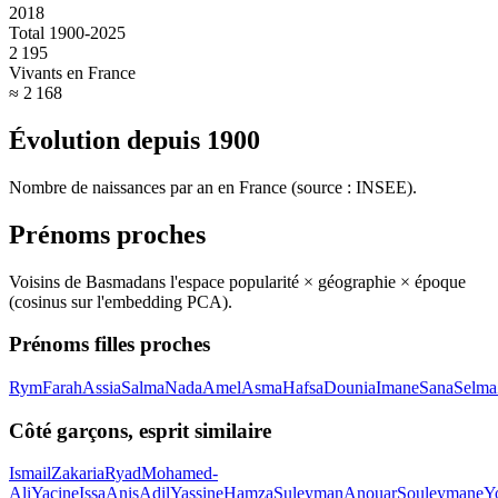
2018
Total 1900-2025
2 195
Vivants en France
≈ 2 168
Évolution depuis
1900
Nombre de naissances par an en France (source : INSEE).
Prénoms proches
Voisins de
Basma
dans l'espace popularité × géographie × époque
(cosinus sur l'embedding PCA).
Prénoms filles proches
Rym
Farah
Assia
Salma
Nada
Amel
Asma
Hafsa
Dounia
Imane
Sana
Selma
Côté garçons, esprit similaire
Ismail
Zakaria
Ryad
Mohamed-
Ali
Yacine
Issa
Anis
Adil
Yassine
Hamza
Suleyman
Anouar
Souleymane
Y