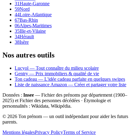
31
Haute-Garonne
59
Nord
44
Loire-Atlantique
67
Bas-Rhin
06
Alpes-Maritimes
35
Ille-et-Vilaine
34
Hérault
38
Isère
Nos autres outils
Lucyol — Tout connaître du milieu scolaire
Gentry — Prix immobiliers & qualité de vie
Ton cadeau — L'idée cadeau parfaite en quelques swipes
Liste de naissance Amazon — Créer et partager votre liste
Données :
Insee
— Fichier des prénoms par département (1900–
2025
) et Fichier des personnes décédées · Étymologie et
personnalités : Wikidata, Wikipédia.
©
2026
Ton prénom — un outil indépendant pour aider les futurs
parents.
Mentions légales
Privacy Policy
Terms of Service