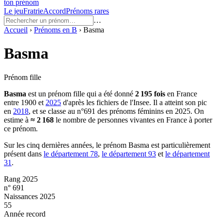
ton prénom
Le jeu
Fratrie
Accord
Prénoms rares
…
Accueil
›
Prénoms en
B
›
Basma
Basma
Prénom fille
Basma
est un prénom
fille
qui a été donné
2 195
fois
en France
entre
1900
et
2025
d'après les fichiers de l'Insee. Il a atteint son pic
en
2018
, et se classe au n°691 des prénoms féminins en 2025.
On
estime à
≈
2 168
le nombre de personnes vivantes en France à porter
ce prénom.
Sur les cinq dernières années, le prénom
Basma
est particulièrement
présent dans
le département
78
,
le département
93
et
le département
31
.
Rang 2025
n° 691
Naissances 2025
55
Année record