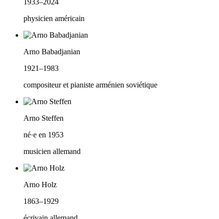
1933–2024
physicien américain
Arno Babadjanian
1921–1983
compositeur et pianiste arménien soviétique
Arno Steffen
né·e en 1953
musicien allemand
Arno Holz
1863–1929
écrivain allemand