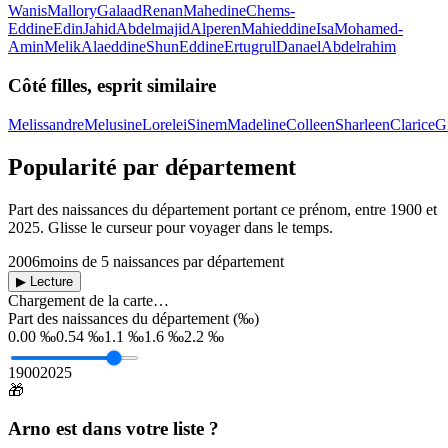
Wanis
Mallory
Galaad
Renan
Mahedine
Chems-
Eddine
Edin
Jahid
Abdelmajid
Alperen
Mahieddine
Isa
Mohamed-
Amin
Melik
Alaeddine
Shun
Eddine
Ertugrul
Danael
Abdelrahim
Côté filles, esprit similaire
Melissandre
Melusine
Lorelei
Sinem
Madeline
Colleen
Sharleen
Clarice
G
Popularité par département
Part des naissances du département portant ce prénom, entre
1900
et
2025
. Glisse le curseur pour voyager dans le temps.
2006
moins de 5 naissances par département
▶ Lecture
Chargement de la carte…
Part des naissances du département (‰)
0.00 ‰
0.54 ‰
1.1 ‰
1.6 ‰
2.2 ‰
1900
2025
🎁
Arno
est dans votre liste ?