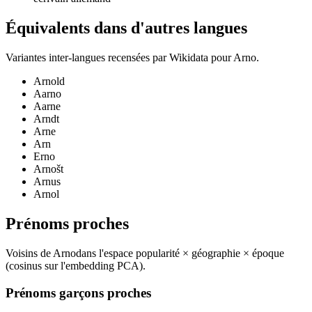
Équivalents dans d'autres langues
Variantes inter-langues recensées par Wikidata pour
Arno
.
Arnold
Aarno
Aarne
Arndt
Arne
Arn
Erno
Arnošt
Arnus
Arnol
Prénoms proches
Voisins de
Arno
dans l'espace popularité × géographie × époque
(cosinus sur l'embedding PCA).
Prénoms garçons proches