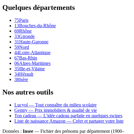
Quelques départements
75
Paris
13
Bouches-du-Rhône
69
Rhône
33
Gironde
31
Haute-Garonne
59
Nord
44
Loire-Atlantique
67
Bas-Rhin
06
Alpes-Maritimes
35
Ille-et-Vilaine
34
Hérault
38
Isère
Nos autres outils
Lucyol — Tout connaître du milieu scolaire
Gentry — Prix immobiliers & qualité de vie
Ton cadeau — L'idée cadeau parfaite en quelques swipes
Liste de naissance Amazon — Créer et partager votre liste
Données :
Insee
— Fichier des prénoms par département (1900–