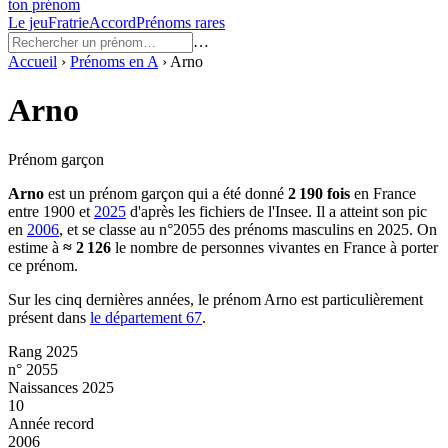
ton prénom
Le jeu
Fratrie
Accord
Prénoms rares
…
Accueil
›
Prénoms en
A
›
Arno
Arno
Prénom garçon
Arno
est un prénom
garçon
qui a été donné
2 190
fois
en France
entre
1900
et
2025
d'après les fichiers de l'Insee. Il a atteint son pic
en
2006
, et se classe au n°2055 des prénoms masculins en 2025.
On
estime à
≈
2 126
le nombre de personnes vivantes en France à porter
ce prénom.
Sur les cinq dernières années, le prénom
Arno
est particulièrement
présent dans
le département
67
.
Rang 2025
n° 2055
Naissances 2025
10
Année record
2006