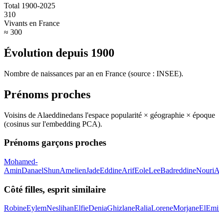
Total 1900-2025
310
Vivants en France
≈ 300
Évolution depuis
1900
Nombre de naissances par an en France (source : INSEE).
Prénoms proches
Voisins de
Alaeddine
dans l'espace popularité × géographie × époque
(cosinus sur l'embedding PCA).
Prénoms garçons proches
Mohamed-
Amin
Danael
Shun
Amelien
Jade
Eddine
Arif
Eole
Lee
Badreddine
Nouri
A
Côté filles, esprit similaire
Robine
Eylem
Neslihan
Elfie
Denia
Ghizlane
Ralia
Lorene
Morjane
El
Emi