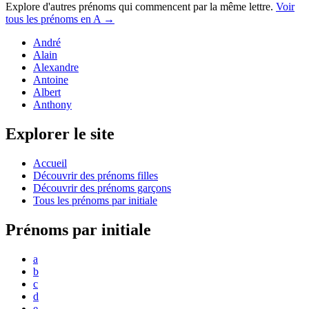
Explore d'autres prénoms qui commencent par la même lettre.
Voir
tous les prénoms en
A
→
André
Alain
Alexandre
Antoine
Albert
Anthony
Explorer le site
Accueil
Découvrir des prénoms filles
Découvrir des prénoms garçons
Tous les prénoms par initiale
Prénoms par initiale
a
b
c
d
e