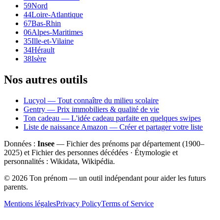
59
Nord
44
Loire-Atlantique
67
Bas-Rhin
06
Alpes-Maritimes
35
Ille-et-Vilaine
34
Hérault
38
Isère
Nos autres outils
Lucyol — Tout connaître du milieu scolaire
Gentry — Prix immobiliers & qualité de vie
Ton cadeau — L'idée cadeau parfaite en quelques swipes
Liste de naissance Amazon — Créer et partager votre liste
Données :
Insee
— Fichier des prénoms par département (1900–
2025
) et Fichier des personnes décédées · Étymologie et
personnalités : Wikidata, Wikipédia.
©
2026
Ton prénom — un outil indépendant pour aider les futurs
parents.
Mentions légales
Privacy Policy
Terms of Service