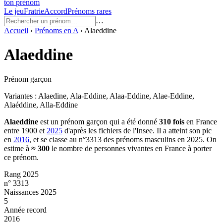
ton prénom
Le jeu
Fratrie
Accord
Prénoms rares
…
Accueil
›
Prénoms en
A
›
Alaeddine
Alaeddine
Prénom garçon
Variantes :
Alaedine, Ala-Eddine, Alaa-Eddine, Alae-Eddine,
Alaéddine, Alla-Eddine
Alaeddine
est un prénom
garçon
qui a été donné
310
fois
en France
entre
1900
et
2025
d'après les fichiers de l'Insee. Il a atteint son pic
en
2016
, et se classe au n°3313 des prénoms masculins en 2025.
On
estime à
≈
300
le nombre de personnes vivantes en France à porter
ce prénom.
Rang 2025
n° 3313
Naissances 2025
5
Année record
2016