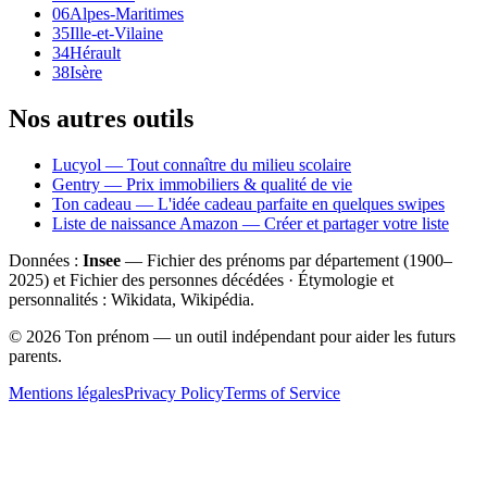
06
Alpes-Maritimes
35
Ille-et-Vilaine
34
Hérault
38
Isère
Nos autres outils
Lucyol — Tout connaître du milieu scolaire
Gentry — Prix immobiliers & qualité de vie
Ton cadeau — L'idée cadeau parfaite en quelques swipes
Liste de naissance Amazon — Créer et partager votre liste
Données :
Insee
— Fichier des prénoms par département (1900–
2025
) et Fichier des personnes décédées · Étymologie et
personnalités : Wikidata, Wikipédia.
©
2026
Ton prénom — un outil indépendant pour aider les futurs
parents.
Mentions légales
Privacy Policy
Terms of Service