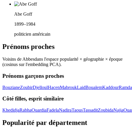
Abe Goff
1899–1984
politicien américain
Prénoms proches
Voisins de
Abbes
dans l'espace popularité × géographie × époque
(cosinus sur l'embedding PCA).
Prénoms garçons proches
Bouziane
Zoubir
Djelloul
Hacen
Mabrouk
Laid
Boualem
Kaddour
Ramda
Côté filles, esprit similaire
Khedidja
Rabha
Ouardia
Fadela
Nadira
Taous
Tassadit
Zoubida
Najia
Oua
Popularité par département