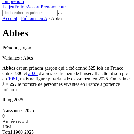
ton prénom
Le jeu
Fratrie
Accord
Prénoms rares
…
Accueil
›
Prénoms en
A
›
Abbes
Abbes
Prénom garçon
Variantes :
Abes
Abbes
est un prénom
garçon
qui a été donné
325
fois
en France
entre
1900
et
2025
d'après les fichiers de l'Insee. Il a atteint son pic
en
1961
, mais ne figure plus dans le classement en 2025.
On estime
à
≈
257
le nombre de personnes vivantes en France à porter ce
prénom.
Rang 2025
—
Naissances 2025
0
Année record
1961
Total 1900-2025