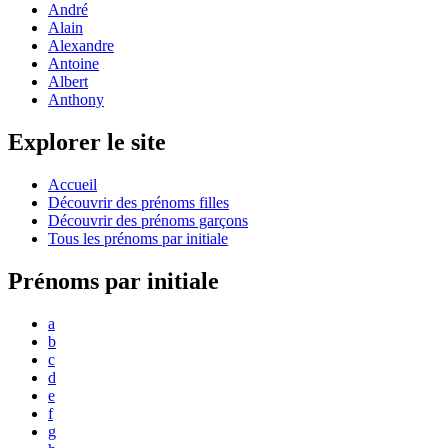
André
Alain
Alexandre
Antoine
Albert
Anthony
Explorer le site
Accueil
Découvrir des prénoms filles
Découvrir des prénoms garçons
Tous les prénoms par initiale
Prénoms par initiale
a
b
c
d
e
f
g