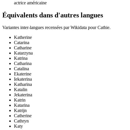
actrice américaine
Équivalents dans d'autres langues
Variantes inter-langues recensées par Wikidata pour
Cathie
.
Katherine
Catarina
Catharine
Katarzyna
Katrina
Catharina
Catalina
Ekaterine
Iekaterina
Katharina
Katalin
Jekaterina
Katrin
Katarina
Katrijn
Catherine
Cathryn
Katy