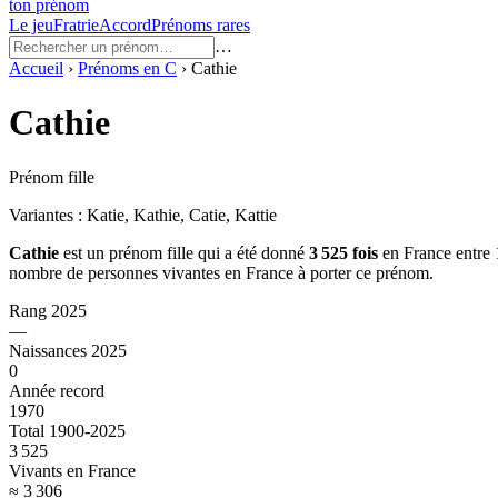
ton prénom
Le jeu
Fratrie
Accord
Prénoms rares
…
Accueil
›
Prénoms en
C
›
Cathie
Cathie
Prénom fille
Variantes :
Katie, Kathie, Catie, Kattie
Cathie
est un prénom
fille
qui a été donné
3 525
fois
en France entre
nombre de personnes vivantes en France à porter ce prénom.
Rang 2025
—
Naissances 2025
0
Année record
1970
Total 1900-2025
3 525
Vivants en France
≈ 3 306