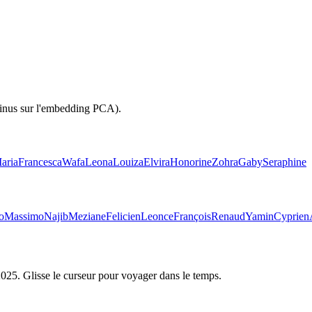
sinus sur l'embedding PCA).
aria
Francesca
Wafa
Leona
Louiza
Elvira
Honorine
Zohra
Gaby
Seraphine
o
Massimo
Najib
Meziane
Felicien
Leonce
François
Renaud
Yamin
Cyprien
2025
. Glisse le curseur pour voyager dans le temps.