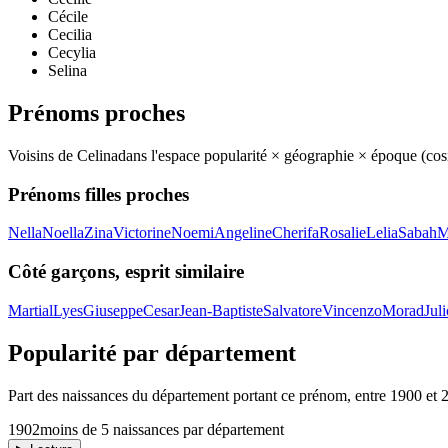
Cécile
Cecilia
Cecylia
Selina
Prénoms proches
Voisins de
Celina
dans l'espace popularité × géographie × époque (co
Prénoms filles proches
Nella
Noella
Zina
Victorine
Noemi
Angeline
Cherifa
Rosalie
Lelia
Sabah
M
Côté garçons, esprit similaire
Martial
Lyes
Giuseppe
Cesar
Jean-Baptiste
Salvatore
Vincenzo
Morad
Juli
Popularité par département
Part des naissances du département portant ce prénom, entre
1900
et
1902
moins de 5 naissances par département