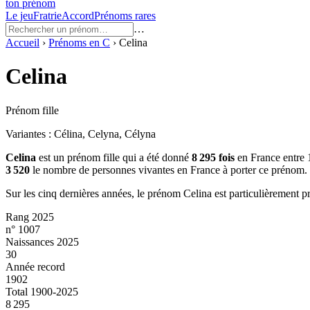
ton prénom
Le jeu
Fratrie
Accord
Prénoms rares
…
Accueil
›
Prénoms en
C
›
Celina
Celina
Prénom fille
Variantes :
Célina, Celyna, Célyna
Celina
est un prénom
fille
qui a été donné
8 295
fois
en France entre
3 520
le nombre de personnes vivantes en France à porter ce prénom.
Sur les cinq dernières années, le prénom
Celina
est particulièrement p
Rang 2025
n° 1007
Naissances 2025
30
Année record
1902
Total 1900-2025
8 295