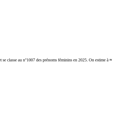
et se classe au n°1007 des prénoms féminins en 2025.
On estime à
≈