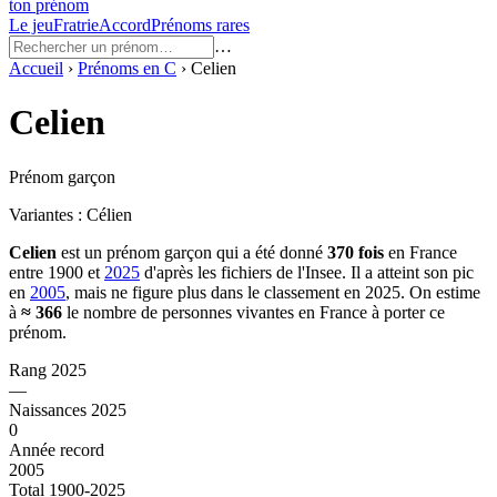
ton prénom
Le jeu
Fratrie
Accord
Prénoms rares
…
Accueil
›
Prénoms en
C
›
Celien
Celien
Prénom garçon
Variantes :
Célien
Celien
est un prénom
garçon
qui a été donné
370
fois
en France
entre
1900
et
2025
d'après les fichiers de l'Insee. Il a atteint son pic
en
2005
, mais ne figure plus dans le classement en 2025.
On estime
à
≈
366
le nombre de personnes vivantes en France à porter ce
prénom.
Rang 2025
—
Naissances 2025
0
Année record
2005
Total 1900-2025