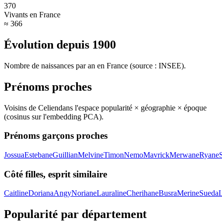
370
Vivants en France
≈ 366
Évolution depuis
1900
Nombre de naissances par an en France (source : INSEE).
Prénoms proches
Voisins de
Celien
dans l'espace popularité × géographie × époque
(cosinus sur l'embedding PCA).
Prénoms garçons proches
Jossua
Estebane
Guillian
Melvine
Timon
Nemo
Mavrick
Merwane
Ryane
Côté filles, esprit similaire
Caitline
Doriana
Angy
Noriane
Lauraline
Cherihane
Busra
Merine
Sueda
Popularité par département