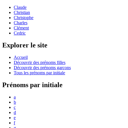
Claude
Christian
Christophe
Charles
Clément
Cedric
Explorer le site
Accueil
Découvrir des prénoms filles
Découvrir des prénoms garçons
Tous les prénoms par initiale
Prénoms par initiale
a
b
c
d
e
f
g