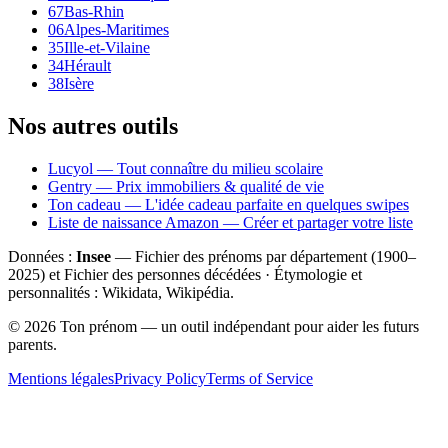
67
Bas-Rhin
06
Alpes-Maritimes
35
Ille-et-Vilaine
34
Hérault
38
Isère
Nos autres outils
Lucyol — Tout connaître du milieu scolaire
Gentry — Prix immobiliers & qualité de vie
Ton cadeau — L'idée cadeau parfaite en quelques swipes
Liste de naissance Amazon — Créer et partager votre liste
Données :
Insee
— Fichier des prénoms par département (1900–
2025
) et Fichier des personnes décédées · Étymologie et
personnalités : Wikidata, Wikipédia.
©
2026
Ton prénom — un outil indépendant pour aider les futurs
parents.
Mentions légales
Privacy Policy
Terms of Service