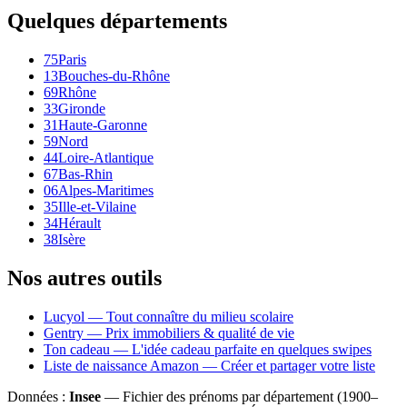
Quelques départements
75
Paris
13
Bouches-du-Rhône
69
Rhône
33
Gironde
31
Haute-Garonne
59
Nord
44
Loire-Atlantique
67
Bas-Rhin
06
Alpes-Maritimes
35
Ille-et-Vilaine
34
Hérault
38
Isère
Nos autres outils
Lucyol — Tout connaître du milieu scolaire
Gentry — Prix immobiliers & qualité de vie
Ton cadeau — L'idée cadeau parfaite en quelques swipes
Liste de naissance Amazon — Créer et partager votre liste
Données :
Insee
— Fichier des prénoms par département (1900–