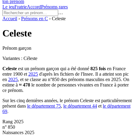
ton prénom
Le jeu
Fratrie
Accord
Prénoms rares
…
Accueil
›
Prénoms en
C
›
Celeste
Celeste
Prénom garçon
Variantes :
Céleste
Celeste
est un prénom
garçon
qui a été donné
825
fois
en France
entre
1900
et
2025
d'après les fichiers de l'Insee. Il a atteint son pic
en
2025
, et se classe au n°850 des prénoms masculins en 2025.
On
estime à
≈
478
le nombre de personnes vivantes en France à porter
ce prénom.
Sur les cinq dernières années, le prénom
Celeste
est particulièrement
présent dans
le département
75
,
le département
44
et
le département
69
.
Rang 2025
n° 850
Naissances 2025