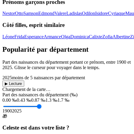
Prénoms garçons proches
Nestor
Otto
Samson
Edmond
Valere
Ladislas
Odilon
Isidore
Cyriaque
Mau
Côté filles, esprit similaire
Léone
Frida
Esperance
Armance
Olga
Dominica
Calixte
Zofia
Albertine
Zi
Popularité par département
Part des naissances du département portant ce prénom, entre
1900
et
2025
. Glisse le curseur pour voyager dans le temps.
2025
moins de 5 naissances par département
▶ Lecture
Chargement de la carte…
Part des naissances du département (‰)
0.00 ‰
0.43 ‰
0.87 ‰
1.3 ‰
1.7 ‰
1900
2025
🎁
Celeste
est dans votre liste ?