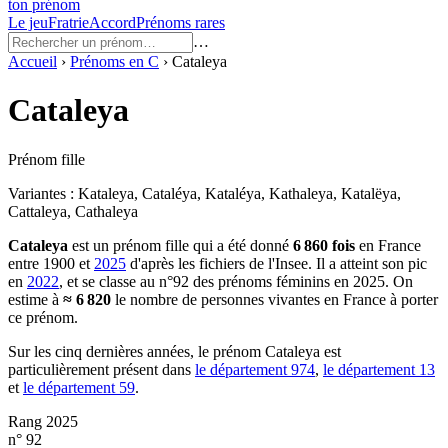
ton prénom
Le jeu
Fratrie
Accord
Prénoms rares
…
Accueil
›
Prénoms en
C
›
Cataleya
Cataleya
Prénom fille
Variantes :
Kataleya, Cataléya, Kataléya, Kathaleya, Katalëya,
Cattaleya, Cathaleya
Cataleya
est un prénom
fille
qui a été donné
6 860
fois
en France
entre
1900
et
2025
d'après les fichiers de l'Insee. Il a atteint son pic
en
2022
, et se classe au n°92 des prénoms féminins en 2025.
On
estime à
≈
6 820
le nombre de personnes vivantes en France à porter
ce prénom.
Sur les cinq dernières années, le prénom
Cataleya
est
particulièrement présent dans
le département
974
,
le département
13
et
le département
59
.
Rang 2025
n° 92