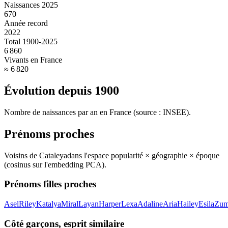
Naissances 2025
670
Année record
2022
Total 1900-2025
6 860
Vivants en France
≈ 6 820
Évolution depuis
1900
Nombre de naissances par an en France (source : INSEE).
Prénoms proches
Voisins de
Cataleya
dans l'espace popularité × géographie × époque
(cosinus sur l'embedding PCA).
Prénoms filles proches
Asel
Riley
Katalya
Miral
Layan
Harper
Lexa
Adaline
Aria
Hailey
Esila
Zum
Côté garçons, esprit similaire