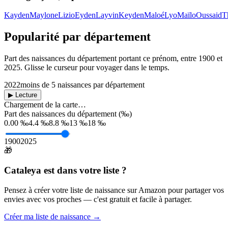
Kayden
Maylone
Lizio
Eyden
Layvin
Keyden
Maloé
Lyo
Maïlo
Oussaid
T
Popularité par département
Part des naissances du département portant ce prénom, entre
1900
et
2025
. Glisse le curseur pour voyager dans le temps.
2022
moins de 5 naissances par département
▶ Lecture
Chargement de la carte…
Part des naissances du département (‰)
0.00 ‰
4.4 ‰
8.8 ‰
13 ‰
18 ‰
1900
2025
🎁
Cataleya
est dans votre liste ?
Pensez à créer votre liste de naissance sur Amazon pour partager vos
envies avec vos proches — c'est gratuit et facile à partager.
Créer ma liste de naissance →