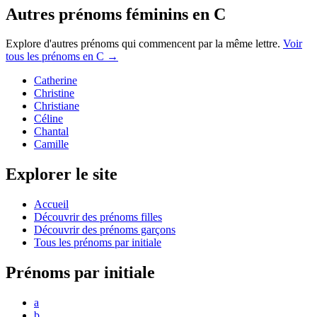
Autres prénoms
féminins
en
C
Explore d'autres prénoms qui commencent par la même lettre.
Voir
tous les prénoms en
C
→
Catherine
Christine
Christiane
Céline
Chantal
Camille
Explorer le site
Accueil
Découvrir des prénoms filles
Découvrir des prénoms garçons
Tous les prénoms par initiale
Prénoms par initiale
a
b