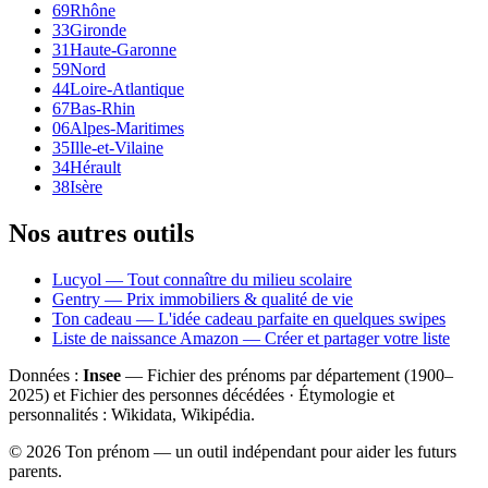
69
Rhône
33
Gironde
31
Haute-Garonne
59
Nord
44
Loire-Atlantique
67
Bas-Rhin
06
Alpes-Maritimes
35
Ille-et-Vilaine
34
Hérault
38
Isère
Nos autres outils
Lucyol — Tout connaître du milieu scolaire
Gentry — Prix immobiliers & qualité de vie
Ton cadeau — L'idée cadeau parfaite en quelques swipes
Liste de naissance Amazon — Créer et partager votre liste
Données :
Insee
— Fichier des prénoms par département (1900–
2025
) et Fichier des personnes décédées · Étymologie et
personnalités : Wikidata, Wikipédia.
©
2026
Ton prénom — un outil indépendant pour aider les futurs
parents.