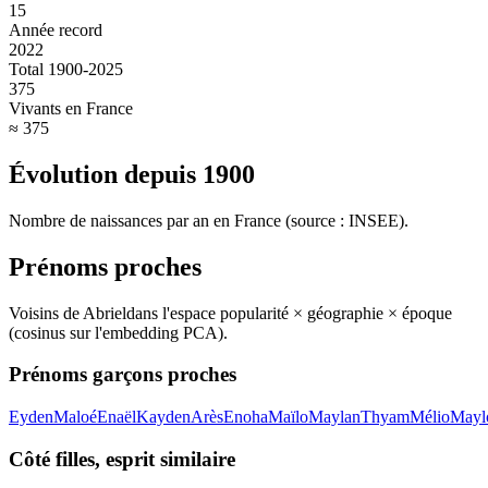
15
Année record
2022
Total 1900-2025
375
Vivants en France
≈ 375
Évolution depuis
1900
Nombre de naissances par an en France (source : INSEE).
Prénoms proches
Voisins de
Abriel
dans l'espace popularité × géographie × époque
(cosinus sur l'embedding PCA).
Prénoms garçons proches
Eyden
Maloé
Enaël
Kayden
Arès
Enoha
Maïlo
Maylan
Thyam
Mélio
Mayl
Côté filles, esprit similaire