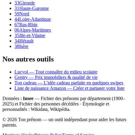
33
Gironde
31
Haute-Garonne
59
Nord
44
Loire-Atlantique
67
Bas-Rhin
06
Alpes-Maritimes
35
Ille-et-Vilaine
34
Hérault
38
Isère
Nos autres outils
Lucyol — Tout connaître du milieu scolaire
Gentry — Prix immobiliers & qualité de vie
Ton cadeau — L'idée cadeau parfaite en quelques swipes
Liste de naissance Amazon — Créer et partager votre liste
Données :
Insee
— Fichier des prénoms par département (1900–
2025
) et Fichier des personnes décédées · Étymologie et
personnalités : Wikidata, Wikipédia.
©
2026
Ton prénom — un outil indépendant pour aider les futurs
parents.