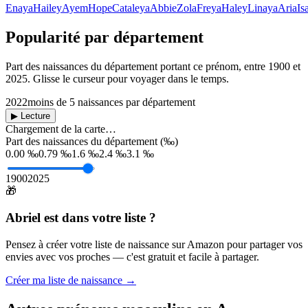
Enaya
Hailey
Ayem
Hope
Cataleya
Abbie
Zola
Freya
Haley
Linaya
Aria
Is
Popularité par département
Part des naissances du département portant ce prénom, entre
1900
et
2025
. Glisse le curseur pour voyager dans le temps.
2022
moins de 5 naissances par département
▶ Lecture
Chargement de la carte…
Part des naissances du département (‰)
0.00 ‰
0.79 ‰
1.6 ‰
2.4 ‰
3.1 ‰
1900
2025
🎁
Abriel
est dans votre liste ?
Pensez à créer votre liste de naissance sur Amazon pour partager vos
envies avec vos proches — c'est gratuit et facile à partager.
Créer ma liste de naissance →