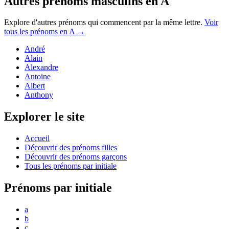
Autres prénoms
masculins
en
A
Explore d'autres prénoms qui commencent par la même lettre.
Voir
tous les prénoms en
A
→
André
Alain
Alexandre
Antoine
Albert
Anthony
Explorer le site
Accueil
Découvrir des prénoms filles
Découvrir des prénoms garçons
Tous les prénoms par initiale
Prénoms par initiale
a
b
c