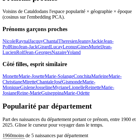
Voisins de
Cataldo
dans l'espace popularité × géographie × époque
(cosinus sur l'embedding PCA).
Prénoms garçons proches
Nicole
Raynal
Jacquy
Chantal
Theresien
Jeanny
Jackie
Jean-
Pol
Rino
Jean-Jack
Girard
Lucay
Leonus
Gines
Muriel
Jean-
Lucien
Rolf
Jean-Georges
Nazaire
Yoland
Côté filles, esprit similaire
Monette
Marie-Josette
Marie-Solange
Conchita
Marleine
Marie-
Christiane
Mirette
Chantale
José
Gismonde
Marie-
Monique
Gislene
Josseline
Myriane
Lionelle
Reinette
Marie-
Josiane
Reine-Marie
Guiseppina
Marie-Odette
Popularité par département
Part des naissances du département portant ce prénom, entre
1900
et
2025
. Glisse le curseur pour voyager dans le temps.
1960
moins de 5 naissances par département