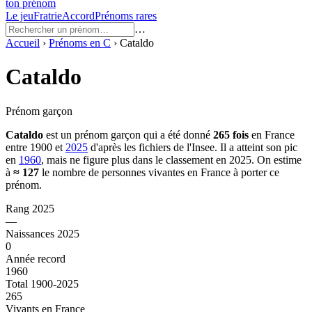
ton prénom
Le jeu
Fratrie
Accord
Prénoms rares
…
Accueil
›
Prénoms en
C
›
Cataldo
Cataldo
Prénom garçon
Cataldo
est un prénom
garçon
qui a été donné
265
fois
en France
entre
1900
et
2025
d'après les fichiers de l'Insee. Il a atteint son pic
en
1960
, mais ne figure plus dans le classement en 2025.
On estime
à
≈
127
le nombre de personnes vivantes en France à porter ce
prénom.
Rang 2025
—
Naissances 2025
0
Année record
1960
Total 1900-2025
265
Vivants en France