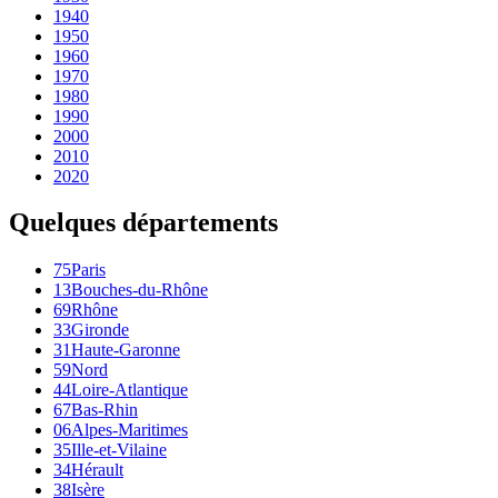
1940
1950
1960
1970
1980
1990
2000
2010
2020
Quelques départements
75
Paris
13
Bouches-du-Rhône
69
Rhône
33
Gironde
31
Haute-Garonne
59
Nord
44
Loire-Atlantique
67
Bas-Rhin
06
Alpes-Maritimes
35
Ille-et-Vilaine
34
Hérault
38
Isère