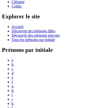
Clément
Cedric
Explorer le site
Accueil
Découvrir des prénoms filles
Découvrir des prénoms garçons
Tous les prénoms par initiale
Prénoms par initiale
a
b
c
d
e
f
g
h
i
j
k
l