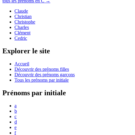
tous les prénoms en
C
→
Claude
Christian
Christophe
Charles
Clément
Cedric
Explorer le site
Accueil
Découvrir des prénoms filles
Découvrir des prénoms garçons
Tous les prénoms par initiale
Prénoms par initiale
a
b
c
d
e
f