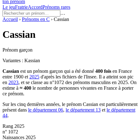
ton prénom
Le jeu
Fratrie
Accord
Prénoms rares
…
Accueil
›
Prénoms en
C
›
Cassian
Cassian
Prénom garçon
Variantes :
Kassian
Cassian
est un prénom
garçon
qui a été donné
400
fois
en France
entre
1900
et
2025
d'après les fichiers de l'Insee. Il a atteint son pic
en
2023
, et se classe au n°1072 des prénoms masculins en 2025.
On
estime à
≈
400
le nombre de personnes vivantes en France à porter
ce prénom.
Sur les cinq dernières années, le prénom
Cassian
est particulièrement
présent dans
le département
06
,
le département
13
et
le département
44
.
Rang 2025
n° 1072
Naissances 2025