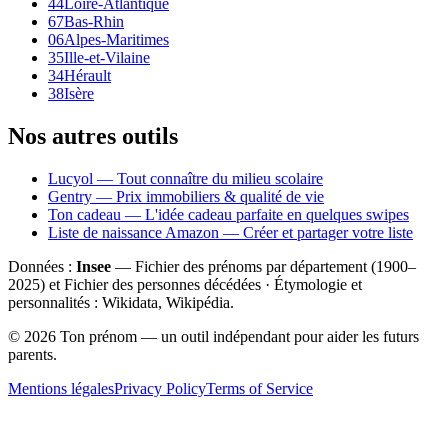
44
Loire-Atlantique
67
Bas-Rhin
06
Alpes-Maritimes
35
Ille-et-Vilaine
34
Hérault
38
Isère
Nos autres outils
Lucyol — Tout connaître du milieu scolaire
Gentry — Prix immobiliers & qualité de vie
Ton cadeau — L'idée cadeau parfaite en quelques swipes
Liste de naissance Amazon — Créer et partager votre liste
Données :
Insee
— Fichier des prénoms par département (1900–
2025
) et Fichier des personnes décédées · Étymologie et
personnalités : Wikidata, Wikipédia.
©
2026
Ton prénom — un outil indépendant pour aider les futurs
parents.
Mentions légales
Privacy Policy
Terms of Service