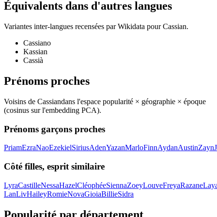
Équivalents dans d'autres langues
Variantes inter-langues recensées par Wikidata pour
Cassian
.
Cassiano
Kassian
Cassià
Prénoms proches
Voisins de
Cassian
dans l'espace popularité × géographie × époque
(cosinus sur l'embedding PCA).
Prénoms garçons proches
Priam
Ezra
Nao
Ezekiel
Sirius
Aden
Yazan
Marlo
Finn
Aydan
Austin
Zayn
Côté filles, esprit similaire
Lyra
Castille
Nessa
Hazel
Cléophée
Sienna
Zoey
Louve
Freya
Razane
Laya
Lan
Liv
Hailey
Romie
Nova
Gioia
Billie
Sidra
Popularité par département