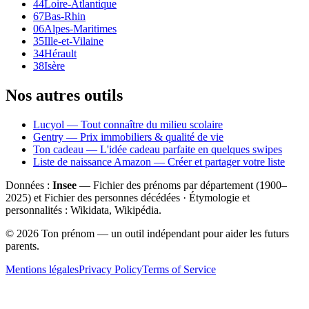
44
Loire-Atlantique
67
Bas-Rhin
06
Alpes-Maritimes
35
Ille-et-Vilaine
34
Hérault
38
Isère
Nos autres outils
Lucyol — Tout connaître du milieu scolaire
Gentry — Prix immobiliers & qualité de vie
Ton cadeau — L'idée cadeau parfaite en quelques swipes
Liste de naissance Amazon — Créer et partager votre liste
Données :
Insee
— Fichier des prénoms par département (1900–
2025
) et Fichier des personnes décédées · Étymologie et
personnalités : Wikidata, Wikipédia.
©
2026
Ton prénom — un outil indépendant pour aider les futurs
parents.
Mentions légales
Privacy Policy
Terms of Service