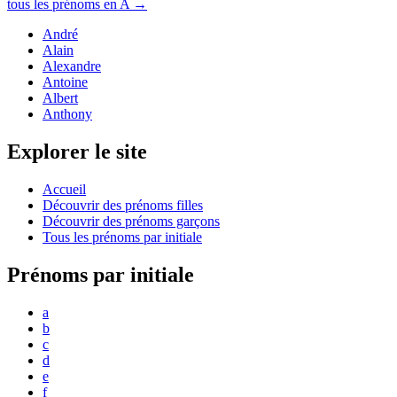
tous les prénoms en
A
→
André
Alain
Alexandre
Antoine
Albert
Anthony
Explorer le site
Accueil
Découvrir des prénoms filles
Découvrir des prénoms garçons
Tous les prénoms par initiale
Prénoms par initiale
a
b
c
d
e
f