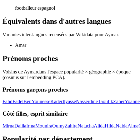
footballeur espagnol
Équivalents dans d'autres langues
Variantes inter-langues recensées par Wikidata pour
Aymar
.
Amar
Prénoms proches
Voisins de
Aymar
dans l'espace popularité × géographie × époque
(cosinus sur l'embedding PCA).
Prénoms garçons proches
Fahd
Fadel
Ben
Younesse
Kader
Ilyasse
Nasserdine
Taoufik
Zaher
Yoanne
Côté filles, esprit similaire
Mirna
Dalila
Irma
Mounira
Oumy
Zahira
Natacha
Alida
Hilda
Naida
Aima
Popularité par département