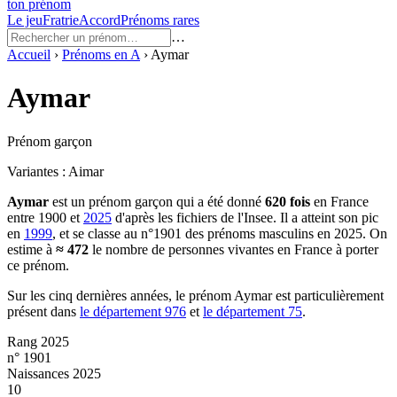
ton prénom
Le jeu
Fratrie
Accord
Prénoms rares
…
Accueil
›
Prénoms en
A
›
Aymar
Aymar
Prénom garçon
Variantes :
Aimar
Aymar
est un prénom
garçon
qui a été donné
620
fois
en France
entre
1900
et
2025
d'après les fichiers de l'Insee. Il a atteint son pic
en
1999
, et se classe au n°1901 des prénoms masculins en 2025.
On
estime à
≈
472
le nombre de personnes vivantes en France à porter
ce prénom.
Sur les cinq dernières années, le prénom
Aymar
est particulièrement
présent dans
le département
976
et
le département
75
.
Rang 2025
n° 1901
Naissances 2025
10