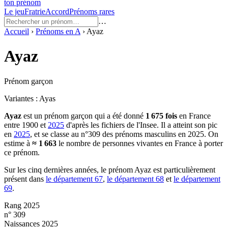
ton prénom
Le jeu
Fratrie
Accord
Prénoms rares
…
Accueil
›
Prénoms en
A
›
Ayaz
Ayaz
Prénom garçon
Variantes :
Ayas
Ayaz
est un prénom
garçon
qui a été donné
1 675
fois
en France
entre
1900
et
2025
d'après les fichiers de l'Insee. Il a atteint son pic
en
2025
, et se classe au n°309 des prénoms masculins en 2025.
On
estime à
≈
1 663
le nombre de personnes vivantes en France à porter
ce prénom.
Sur les cinq dernières années, le prénom
Ayaz
est particulièrement
présent dans
le département
67
,
le département
68
et
le département
69
.
Rang 2025
n° 309
Naissances 2025