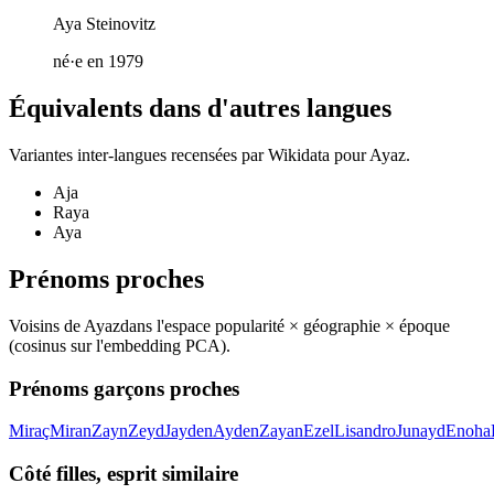
Aya Steinovitz
né·e en 1979
Équivalents dans d'autres langues
Variantes inter-langues recensées par Wikidata pour
Ayaz
.
Aja
Raya
Aya
Prénoms proches
Voisins de
Ayaz
dans l'espace popularité × géographie × époque
(cosinus sur l'embedding PCA).
Prénoms garçons proches
Miraç
Miran
Zayn
Zeyd
Jayden
Ayden
Zayan
Ezel
Lisandro
Junayd
Enoha
Côté filles, esprit similaire