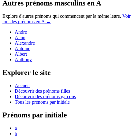
Autres prénoms
masculins
en
A
Explore d'autres prénoms qui commencent par la même lettre.
Voir
tous les prénoms en
A
→
André
Alain
Alexandre
Antoine
Albert
Anthony
Explorer le site
Accueil
Découvrir des prénoms filles
Découvrir des prénoms garçons
Tous les prénoms par initiale
Prénoms par initiale
a
b