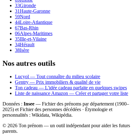
33
Gironde
31
Haute-Garonne
59
Nord
44
Loire-Atlantique
67
Bas-Rhin
06
Alpes-Maritimes
35
Ille-et-Vilaine
34
Hérault
38
Isère
Nos autres outils
Lucyol — Tout connaître du milieu scolaire
Gentry — Prix immobiliers & qualité de vie
Ton cadeau — L'idée cadeau parfaite en quelques swipes
Liste de naissance Amazon — Créer et partager votre liste
Données :
Insee
— Fichier des prénoms par département (1900–
2025
) et Fichier des personnes décédées · Étymologie et
personnalités : Wikidata, Wikipédia.
©
2026
Ton prénom — un outil indépendant pour aider les futurs
parents.