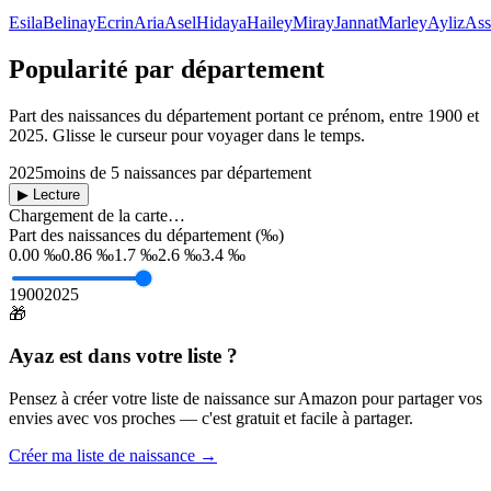
Esila
Belinay
Ecrin
Aria
Asel
Hidaya
Hailey
Miray
Jannat
Marley
Ayliz
Ass
Popularité par département
Part des naissances du département portant ce prénom, entre
1900
et
2025
. Glisse le curseur pour voyager dans le temps.
2025
moins de 5 naissances par département
▶ Lecture
Chargement de la carte…
Part des naissances du département (‰)
0.00 ‰
0.86 ‰
1.7 ‰
2.6 ‰
3.4 ‰
1900
2025
🎁
Ayaz
est dans votre liste ?
Pensez à créer votre liste de naissance sur Amazon pour partager vos
envies avec vos proches — c'est gratuit et facile à partager.
Créer ma liste de naissance →