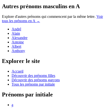
Autres prénoms
masculins
en
A
Explore d'autres prénoms qui commencent par la même lettre.
Voir
tous les prénoms en
A
→
André
Alain
Alexandre
Antoine
Albert
Anthony
Explorer le site
Accueil
Découvrir des prénoms filles
Découvrir des prénoms garçons
Tous les prénoms par initiale
Prénoms par initiale
a