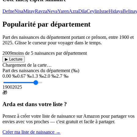
Defne
Nisa
Miray
Ravza
Neva
Yaren
Azra
Dila
Ceylin
Israe
Hidaya
Belina
Popularité par département
Part des naissances du département portant ce prénom, entre
1900
et
2025
. Glisse le curseur pour voyager dans le temps.
2009
moins de 5 naissances par département
▶ Lecture
Chargement de la carte…
Part des naissances du département (‰)
0.00 ‰
0.67 ‰
1.3 ‰
2.0 ‰
2.7 ‰
1900
2025
🎁
Arda
est dans votre liste ?
Pensez à créer votre liste de naissance sur Amazon pour partager vos
envies avec vos proches — c'est gratuit et facile à partager.
Créer ma liste de naissance →