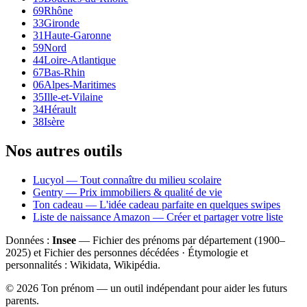
69
Rhône
33
Gironde
31
Haute-Garonne
59
Nord
44
Loire-Atlantique
67
Bas-Rhin
06
Alpes-Maritimes
35
Ille-et-Vilaine
34
Hérault
38
Isère
Nos autres outils
Lucyol — Tout connaître du milieu scolaire
Gentry — Prix immobiliers & qualité de vie
Ton cadeau — L'idée cadeau parfaite en quelques swipes
Liste de naissance Amazon — Créer et partager votre liste
Données :
Insee
— Fichier des prénoms par département (1900–
2025
) et Fichier des personnes décédées · Étymologie et
personnalités : Wikidata, Wikipédia.
©
2026
Ton prénom — un outil indépendant pour aider les futurs
parents.