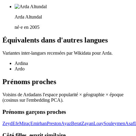
Arda Altundal
né·e en 2005
Équivalents dans d'autres langues
Variantes inter-langues recensées par Wikidata pour
Arda
.
Ardina
Ardo
Prénoms proches
Voisins de
Arda
dans l'espace popularité × géographie × époque
(cosinus sur l'embedding PCA).
Prénoms garçons proches
Zeyd
Efe
Miraç
Emirhan
Preston
Ayaz
Berat
Zayan
Loay
Souleymen
Asaf
Côté filles, esprit similaire