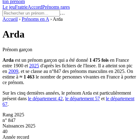
ton prénom
Le jeu
Fratrie
Accord
Prénoms rares
…
Accueil
›
Prénoms en
A
›
Arda
Arda
Prénom garçon
Arda
est un prénom
garçon
qui a été donné
1 475
fois
en France
entre
1900
et
2025
d'après les fichiers de l'Insee. Il a atteint son pic
en
2009
, et se classe au n°847 des prénoms masculins en 2025.
On
estime à
≈
1 463
le nombre de personnes vivantes en France à porter
ce prénom.
Sur les cinq dernières années, le prénom
Arda
est particulièrement
présent dans
le département
42
,
le département
57
et
le département
67
.
Rang 2025
n° 847
Naissances 2025
40
Année record