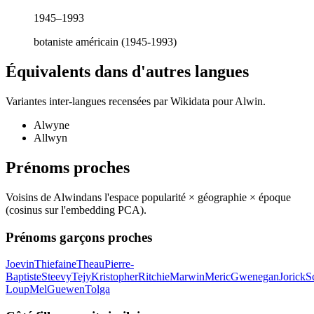
1945–1993
botaniste américain (1945-1993)
Équivalents dans d'autres langues
Variantes inter-langues recensées par Wikidata pour
Alwin
.
Alwyne
Allwyn
Prénoms proches
Voisins de
Alwin
dans l'espace popularité × géographie × époque
(cosinus sur l'embedding PCA).
Prénoms garçons proches
Joevin
Thiefaine
Theau
Pierre-
Baptiste
Steevy
Tejy
Kristopher
Ritchie
Marwin
Meric
Gwenegan
Jorick
S
Loup
Mel
Guewen
Tolga