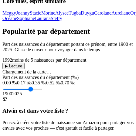
Côté filles, esprit similaire
Meggy
Joanny
Stacie
Morine
Alysee
Tugba
Duygu
Carolane
Aureliane
Or
Océane
Sophiane
Laurana
Steffy
Popularité par département
Part des naissances du département portant ce prénom, entre
1900
et
2025
. Glisse le curseur pour voyager dans le temps.
1992
moins de 5 naissances par département
▶ Lecture
Chargement de la carte…
Part des naissances du département (‰)
0.00 ‰
0.17 ‰
0.35 ‰
0.52 ‰
0.70 ‰
1900
2025
🎁
Alwin
est dans votre liste ?
Pensez à créer votre liste de naissance sur Amazon pour partager vos
envies avec vos proches — c'est gratuit et facile à partager.