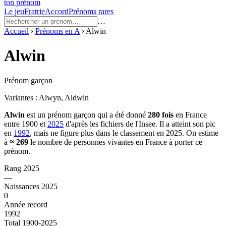
ton prénom
Le jeu
Fratrie
Accord
Prénoms rares
…
Accueil
›
Prénoms en
A
›
Alwin
Alwin
Prénom garçon
Variantes :
Alwyn, Aldwin
Alwin
est un prénom
garçon
qui a été donné
280
fois
en France
entre
1900
et
2025
d'après les fichiers de l'Insee. Il a atteint son pic
en
1992
, mais ne figure plus dans le classement en 2025.
On estime
à
≈
269
le nombre de personnes vivantes en France à porter ce
prénom.
Rang 2025
—
Naissances 2025
0
Année record
1992
Total 1900-2025