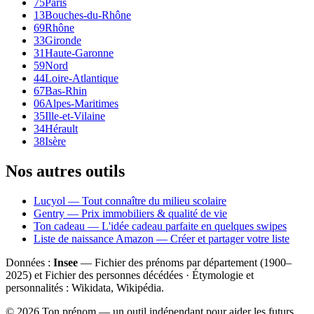
75
Paris
13
Bouches-du-Rhône
69
Rhône
33
Gironde
31
Haute-Garonne
59
Nord
44
Loire-Atlantique
67
Bas-Rhin
06
Alpes-Maritimes
35
Ille-et-Vilaine
34
Hérault
38
Isère
Nos autres outils
Lucyol — Tout connaître du milieu scolaire
Gentry — Prix immobiliers & qualité de vie
Ton cadeau — L'idée cadeau parfaite en quelques swipes
Liste de naissance Amazon — Créer et partager votre liste
Données :
Insee
— Fichier des prénoms par département (1900–
2025
) et Fichier des personnes décédées · Étymologie et
personnalités : Wikidata, Wikipédia.
©
2026
Ton prénom — un outil indépendant pour aider les futurs