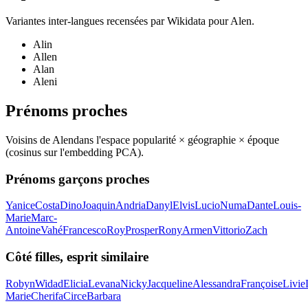
Variantes inter-langues recensées par Wikidata pour
Alen
.
Alin
Allen
Alan
Aleni
Prénoms proches
Voisins de
Alen
dans l'espace popularité × géographie × époque
(cosinus sur l'embedding PCA).
Prénoms garçons proches
Yanice
Costa
Dino
Joaquin
Andria
Danyl
Elvis
Lucio
Numa
Dante
Louis-
Marie
Marc-
Antoine
Vahé
Francesco
Roy
Prosper
Rony
Armen
Vittorio
Zach
Côté filles, esprit similaire
Robyn
Widad
Elicia
Levana
Nicky
Jacqueline
Alessandra
Françoise
Livie
Marie
Cherifa
Circe
Barbara