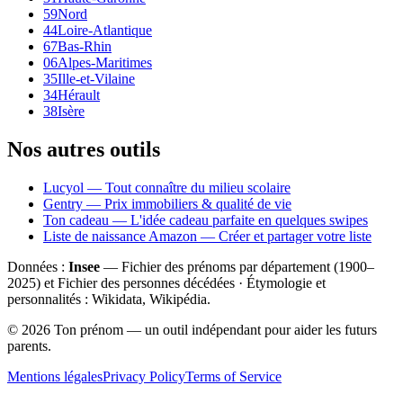
59
Nord
44
Loire-Atlantique
67
Bas-Rhin
06
Alpes-Maritimes
35
Ille-et-Vilaine
34
Hérault
38
Isère
Nos autres outils
Lucyol — Tout connaître du milieu scolaire
Gentry — Prix immobiliers & qualité de vie
Ton cadeau — L'idée cadeau parfaite en quelques swipes
Liste de naissance Amazon — Créer et partager votre liste
Données :
Insee
— Fichier des prénoms par département (1900–
2025
) et Fichier des personnes décédées · Étymologie et
personnalités : Wikidata, Wikipédia.
©
2026
Ton prénom — un outil indépendant pour aider les futurs
parents.
Mentions légales
Privacy Policy
Terms of Service