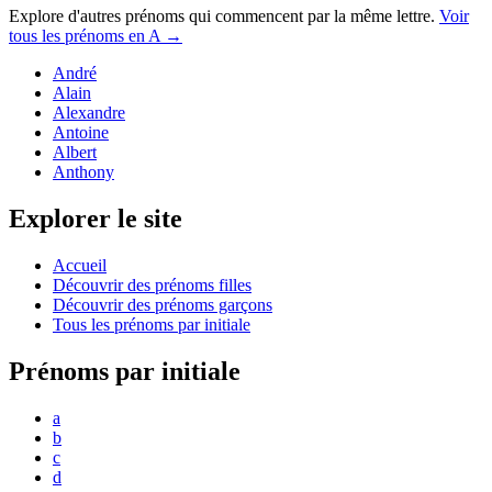
Explore d'autres prénoms qui commencent par la même lettre.
Voir
tous les prénoms en
A
→
André
Alain
Alexandre
Antoine
Albert
Anthony
Explorer le site
Accueil
Découvrir des prénoms filles
Découvrir des prénoms garçons
Tous les prénoms par initiale
Prénoms par initiale
a
b
c
d