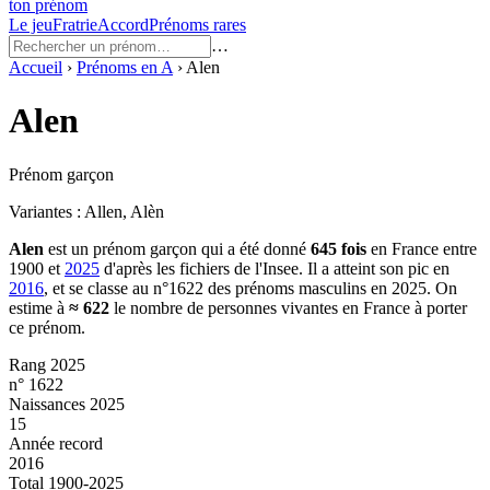
ton prénom
Le jeu
Fratrie
Accord
Prénoms rares
…
Accueil
›
Prénoms en
A
›
Alen
Alen
Prénom garçon
Variantes :
Allen, Alèn
Alen
est un prénom
garçon
qui a été donné
645
fois
en France entre
1900
et
2025
d'après les fichiers de l'Insee. Il a atteint son pic en
2016
, et se classe au n°1622 des prénoms masculins en 2025.
On
estime à
≈
622
le nombre de personnes vivantes en France à porter
ce prénom.
Rang 2025
n° 1622
Naissances 2025
15
Année record
2016
Total 1900-2025