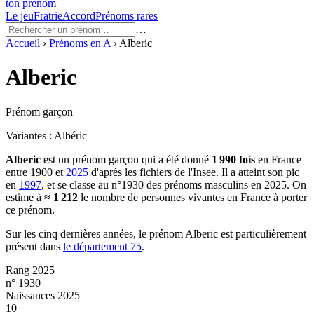
ton prénom
Le jeu
Fratrie
Accord
Prénoms rares
…
Accueil
›
Prénoms en
A
›
Alberic
Alberic
Prénom garçon
Variantes :
Albéric
Alberic
est un prénom
garçon
qui a été donné
1 990
fois
en France
entre
1900
et
2025
d'après les fichiers de l'Insee. Il a atteint son pic
en
1997
, et se classe au n°1930 des prénoms masculins en 2025.
On
estime à
≈
1 212
le nombre de personnes vivantes en France à porter
ce prénom.
Sur les cinq dernières années, le prénom
Alberic
est particulièrement
présent dans
le département
75
.
Rang 2025
n° 1930
Naissances 2025
10