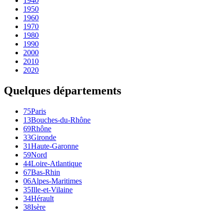
1940
1950
1960
1970
1980
1990
2000
2010
2020
Quelques départements
75
Paris
13
Bouches-du-Rhône
69
Rhône
33
Gironde
31
Haute-Garonne
59
Nord
44
Loire-Atlantique
67
Bas-Rhin
06
Alpes-Maritimes
35
Ille-et-Vilaine
34
Hérault
38
Isère