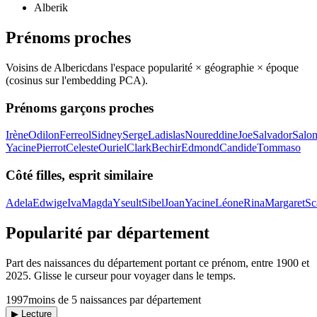
Alberik
Prénoms proches
Voisins de
Alberic
dans l'espace popularité × géographie × époque
(cosinus sur l'embedding PCA).
Prénoms garçons proches
Irène
Odilon
Ferreol
Sidney
Serge
Ladislas
Noureddine
Joe
Salvador
Salo
Yacine
Pierrot
Celeste
Ouriel
Clark
Bechir
Edmond
Candide
Tommaso
Côté filles, esprit similaire
Adela
Edwige
Iva
Magda
Yseult
Sibel
Joan
Yacine
Léone
Rina
Margaret
Sc
Popularité par département
Part des naissances du département portant ce prénom, entre
1900
et
2025
. Glisse le curseur pour voyager dans le temps.
1997
moins de 5 naissances par département
▶ Lecture