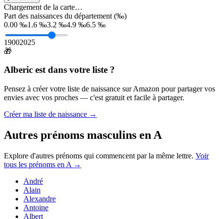
Chargement de la carte…
Part des naissances du département (‰)
0.00 ‰
1.6 ‰
3.2 ‰
4.9 ‰
6.5 ‰
1900
2025
🎁
Alberic
est dans votre liste ?
Pensez à créer votre liste de naissance sur Amazon pour partager vos
envies avec vos proches — c'est gratuit et facile à partager.
Créer ma liste de naissance →
Autres prénoms
masculins
en
A
Explore d'autres prénoms qui commencent par la même lettre.
Voir
tous les prénoms en
A
→
André
Alain
Alexandre
Antoine
Albert