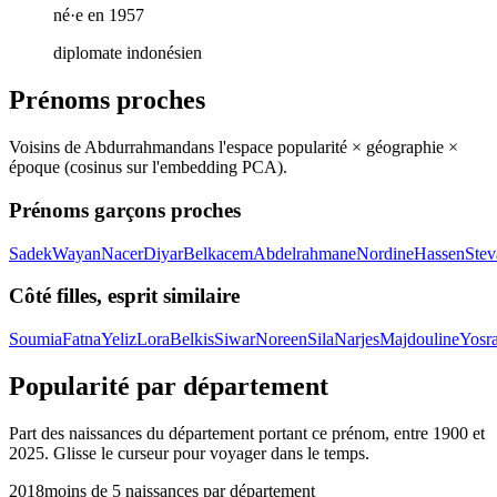
né·e en 1957
diplomate indonésien
Prénoms proches
Voisins de
Abdurrahman
dans l'espace popularité × géographie ×
époque (cosinus sur l'embedding PCA).
Prénoms garçons proches
Sadek
Wayan
Nacer
Diyar
Belkacem
Abdelrahmane
Nordine
Hassen
Stev
Côté filles, esprit similaire
Soumia
Fatna
Yeliz
Lora
Belkis
Siwar
Noreen
Sila
Narjes
Majdouline
Yosr
Popularité par département
Part des naissances du département portant ce prénom, entre
1900
et
2025
. Glisse le curseur pour voyager dans le temps.
2018
moins de 5 naissances par département