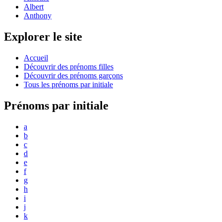
Albert
Anthony
Explorer le site
Accueil
Découvrir des prénoms filles
Découvrir des prénoms garçons
Tous les prénoms par initiale
Prénoms par initiale
a
b
c
d
e
f
g
h
i
j
k