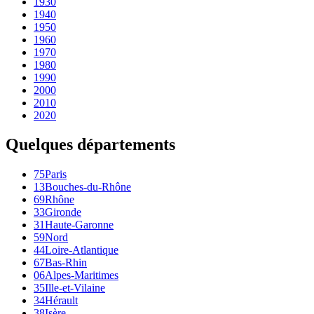
1930
1940
1950
1960
1970
1980
1990
2000
2010
2020
Quelques départements
75
Paris
13
Bouches-du-Rhône
69
Rhône
33
Gironde
31
Haute-Garonne
59
Nord
44
Loire-Atlantique
67
Bas-Rhin
06
Alpes-Maritimes
35
Ille-et-Vilaine
34
Hérault
38
Isère