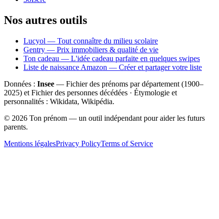
Nos autres outils
Lucyol — Tout connaître du milieu scolaire
Gentry — Prix immobiliers & qualité de vie
Ton cadeau — L'idée cadeau parfaite en quelques swipes
Liste de naissance Amazon — Créer et partager votre liste
Données :
Insee
— Fichier des prénoms par département (1900–
2025
) et Fichier des personnes décédées · Étymologie et
personnalités : Wikidata, Wikipédia.
©
2026
Ton prénom — un outil indépendant pour aider les futurs
parents.
Mentions légales
Privacy Policy
Terms of Service