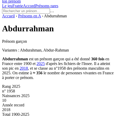
ton prénom
Le jeu
Fratrie
Accord
Prénoms rares
…
Accueil
›
Prénoms en
A
›
Abdurrahman
Abdurrahman
Prénom garçon
Variantes :
Abdurahman, Abdur-Rahman
Abdurrahman
est un prénom
garçon
qui a été donné
360
fois
en
France entre
1900
et
2025
d'après les fichiers de l'Insee. Il a atteint
son pic en
2018
, et se classe au n°1958 des prénoms masculins en
2025.
On estime à
≈
356
le nombre de personnes vivantes en France
à porter ce prénom.
Rang 2025
n° 1958
Naissances 2025
10
Année record
2018
Total 1900-2025