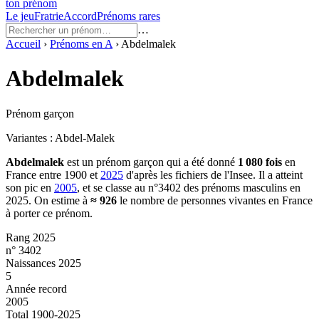
ton prénom
Le jeu
Fratrie
Accord
Prénoms rares
…
Accueil
›
Prénoms en
A
›
Abdelmalek
Abdelmalek
Prénom garçon
Variantes :
Abdel-Malek
Abdelmalek
est un prénom
garçon
qui a été donné
1 080
fois
en
France entre
1900
et
2025
d'après les fichiers de l'Insee. Il a atteint
son pic en
2005
, et se classe au n°3402 des prénoms masculins en
2025.
On estime à
≈
926
le nombre de personnes vivantes en France
à porter ce prénom.
Rang 2025
n° 3402
Naissances 2025
5
Année record
2005
Total 1900-2025