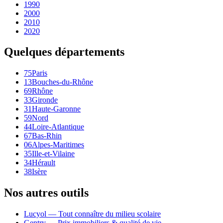
1990
2000
2010
2020
Quelques départements
75
Paris
13
Bouches-du-Rhône
69
Rhône
33
Gironde
31
Haute-Garonne
59
Nord
44
Loire-Atlantique
67
Bas-Rhin
06
Alpes-Maritimes
35
Ille-et-Vilaine
34
Hérault
38
Isère
Nos autres outils
Lucyol — Tout connaître du milieu scolaire
Gentry — Prix immobiliers & qualité de vie