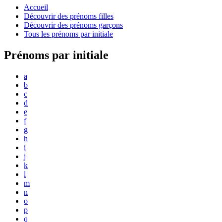
Accueil
Découvrir des prénoms filles
Découvrir des prénoms garçons
Tous les prénoms par initiale
Prénoms par initiale
a
b
c
d
e
f
g
h
i
j
k
l
m
n
o
p
q