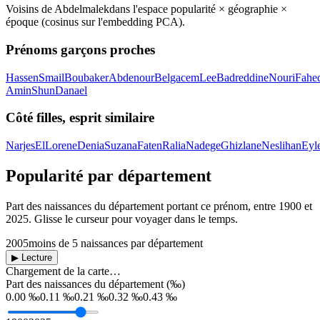
Voisins de
Abdelmalek
dans l'espace popularité × géographie ×
époque (cosinus sur l'embedding PCA).
Prénoms garçons proches
Hassen
Smail
Boubaker
Abdenour
Belgacem
Lee
Badreddine
Nouri
Fahe
Amin
Shun
Danael
Côté filles, esprit similaire
Narjes
El
Lorene
Denia
Suzana
Faten
Ralia
Nadege
Ghizlane
Neslihan
Eyl
Popularité par département
Part des naissances du département portant ce prénom, entre
1900
et
2025
. Glisse le curseur pour voyager dans le temps.
2005
moins de 5 naissances par département
▶ Lecture
Chargement de la carte…
Part des naissances du département (‰)
0.00 ‰
0.11 ‰
0.21 ‰
0.32 ‰
0.43 ‰