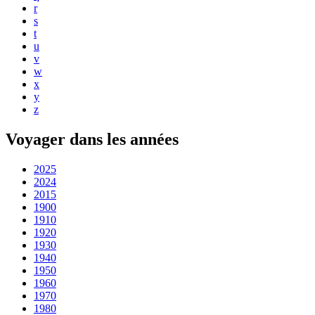
r
s
t
u
v
w
x
y
z
Voyager dans les années
2025
2024
2015
1900
1910
1920
1930
1940
1950
1960
1970
1980