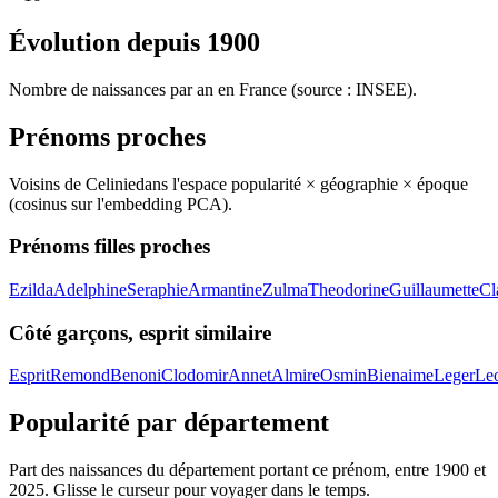
Évolution depuis
1900
Nombre de naissances par an en France (source : INSEE).
Prénoms proches
Voisins de
Celinie
dans l'espace popularité × géographie × époque
(cosinus sur l'embedding PCA).
Prénoms filles proches
Ezilda
Adelphine
Seraphie
Armantine
Zulma
Theodorine
Guillaumette
Cl
Côté garçons, esprit similaire
Esprit
Remond
Benoni
Clodomir
Annet
Almire
Osmin
Bienaime
Leger
Le
Popularité par département
Part des naissances du département portant ce prénom, entre
1900
et
2025
. Glisse le curseur pour voyager dans le temps.