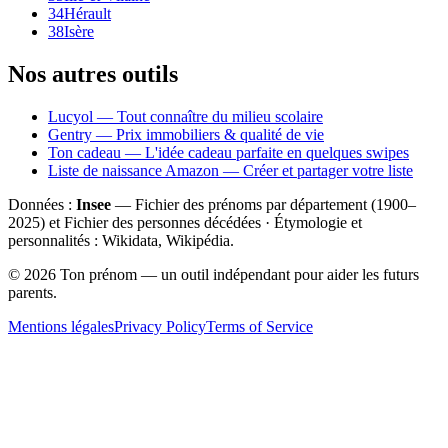
34
Hérault
38
Isère
Nos autres outils
Lucyol — Tout connaître du milieu scolaire
Gentry — Prix immobiliers & qualité de vie
Ton cadeau — L'idée cadeau parfaite en quelques swipes
Liste de naissance Amazon — Créer et partager votre liste
Données :
Insee
— Fichier des prénoms par département (1900–
2025
) et Fichier des personnes décédées · Étymologie et
personnalités : Wikidata, Wikipédia.
©
2026
Ton prénom — un outil indépendant pour aider les futurs
parents.
Mentions légales
Privacy Policy
Terms of Service