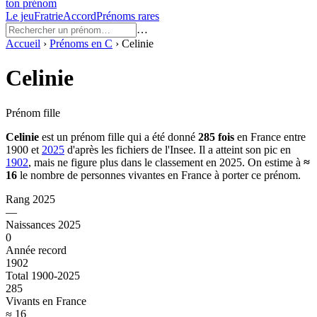
ton prénom
Le jeu
Fratrie
Accord
Prénoms rares
…
Accueil
›
Prénoms en
C
›
Celinie
Celinie
Prénom fille
Celinie
est un prénom
fille
qui a été donné
285
fois
en France entre
1900
et
2025
d'après les fichiers de l'Insee. Il a atteint son pic en
1902
, mais ne figure plus dans le classement en 2025.
On estime à
≈
16
le nombre de personnes vivantes en France à porter ce prénom.
Rang 2025
—
Naissances 2025
0
Année record
1902
Total 1900-2025
285
Vivants en France
≈ 16