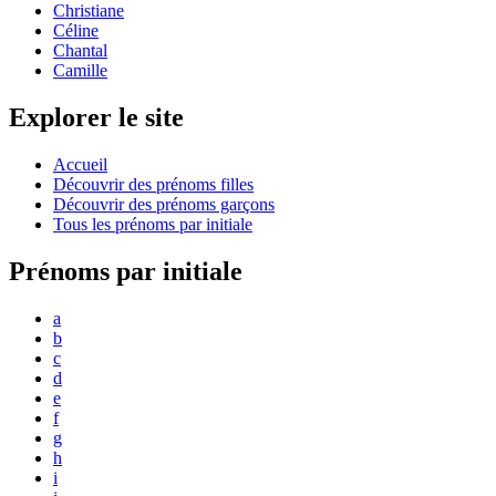
Christiane
Céline
Chantal
Camille
Explorer le site
Accueil
Découvrir des prénoms filles
Découvrir des prénoms garçons
Tous les prénoms par initiale
Prénoms par initiale
a
b
c
d
e
f
g
h
i