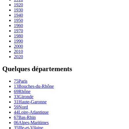
1920
1930
1940
1950
1960
1970
1980
1990
2000
2010
2020
Quelques départements
75
Paris
13
Bouches-du-Rhône
69
Rhône
33
Gironde
31
Haute-Garonne
59
Nord
44
Loire-Atlantique
67
Bas-Rhin
06
Alpes-Maritimes
35
Ille-et-Vilaine