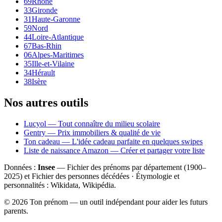
69
Rhône
33
Gironde
31
Haute-Garonne
59
Nord
44
Loire-Atlantique
67
Bas-Rhin
06
Alpes-Maritimes
35
Ille-et-Vilaine
34
Hérault
38
Isère
Nos autres outils
Lucyol — Tout connaître du milieu scolaire
Gentry — Prix immobiliers & qualité de vie
Ton cadeau — L'idée cadeau parfaite en quelques swipes
Liste de naissance Amazon — Créer et partager votre liste
Données :
Insee
— Fichier des prénoms par département (1900–
2025
) et Fichier des personnes décédées · Étymologie et
personnalités : Wikidata, Wikipédia.
©
2026
Ton prénom — un outil indépendant pour aider les futurs
parents.