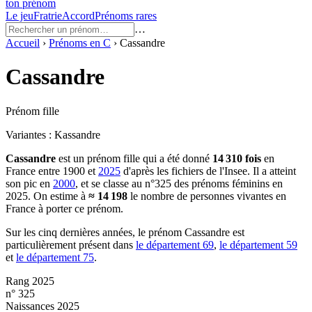
ton prénom
Le jeu
Fratrie
Accord
Prénoms rares
…
Accueil
›
Prénoms en
C
›
Cassandre
Cassandre
Prénom fille
Variantes :
Kassandre
Cassandre
est un prénom
fille
qui a été donné
14 310
fois
en
France entre
1900
et
2025
d'après les fichiers de l'Insee. Il a atteint
son pic en
2000
, et se classe au n°325 des prénoms féminins en
2025.
On estime à
≈
14 198
le nombre de personnes vivantes en
France à porter ce prénom.
Sur les cinq dernières années, le prénom
Cassandre
est
particulièrement présent dans
le département
69
,
le département
59
et
le département
75
.
Rang 2025
n° 325
Naissances 2025