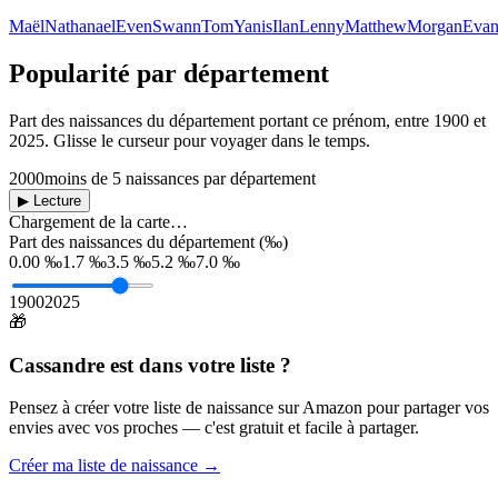
Maël
Nathanael
Even
Swann
Tom
Yanis
Ilan
Lenny
Matthew
Morgan
Eva
Popularité par département
Part des naissances du département portant ce prénom, entre
1900
et
2025
. Glisse le curseur pour voyager dans le temps.
2000
moins de 5 naissances par département
▶ Lecture
Chargement de la carte…
Part des naissances du département (‰)
0.00 ‰
1.7 ‰
3.5 ‰
5.2 ‰
7.0 ‰
1900
2025
🎁
Cassandre
est dans votre liste ?
Pensez à créer votre liste de naissance sur Amazon pour partager vos
envies avec vos proches — c'est gratuit et facile à partager.
Créer ma liste de naissance →