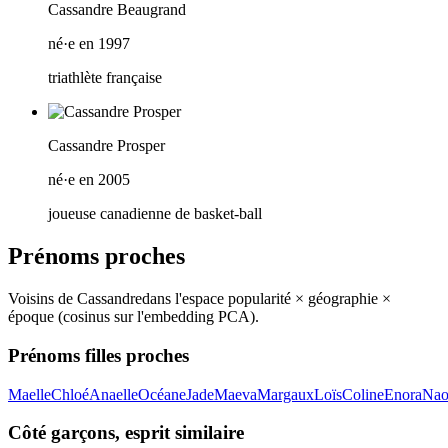
Cassandre Beaugrand
né·e en 1997
triathlète française
Cassandre Prosper
né·e en 2005
joueuse canadienne de basket-ball
Prénoms proches
Voisins de
Cassandre
dans l'espace popularité × géographie ×
époque (cosinus sur l'embedding PCA).
Prénoms filles proches
Maelle
Chloé
Anaelle
Océane
Jade
Maeva
Margaux
Loïs
Coline
Enora
Nao
Côté garçons, esprit similaire