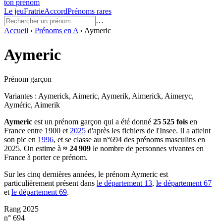
ton prénom
Le jeu
Fratrie
Accord
Prénoms rares
…
Accueil
›
Prénoms en
A
›
Aymeric
Aymeric
Prénom garçon
Variantes :
Aymerick, Aimeric, Aymerik, Aimerick, Aimeryc,
Ayméric, Aimerik
Aymeric
est un prénom
garçon
qui a été donné
25 525
fois
en
France entre
1900
et
2025
d'après les fichiers de l'Insee. Il a atteint
son pic en
1996
, et se classe au n°694 des prénoms masculins en
2025.
On estime à
≈
24 909
le nombre de personnes vivantes en
France à porter ce prénom.
Sur les cinq dernières années, le prénom
Aymeric
est
particulièrement présent dans
le département
13
,
le département
67
et
le département
69
.
Rang 2025
n° 694