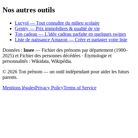
Nos autres outils
Lucyol — Tout connaître du milieu scolaire
Gentry — Prix immobiliers & qualité de vie
Ton cadeau — L'idée cadeau parfaite en quelques swipes
Liste de naissance Amazon — Créer et partager votre liste
Données :
Insee
— Fichier des prénoms par département (1900–
2025
) et Fichier des personnes décédées · Étymologie et
personnalités : Wikidata, Wikipédia.
©
2026
Ton prénom — un outil indépendant pour aider les futurs
parents.
Mentions légales
Privacy Policy
Terms of Service