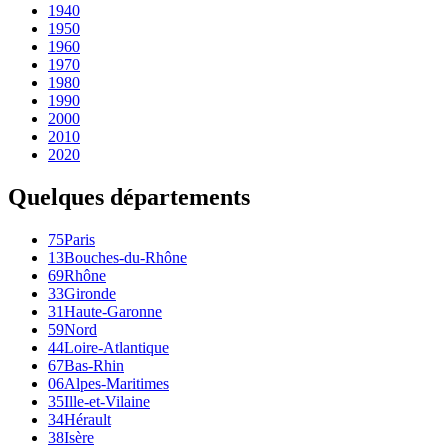
1940
1950
1960
1970
1980
1990
2000
2010
2020
Quelques départements
75
Paris
13
Bouches-du-Rhône
69
Rhône
33
Gironde
31
Haute-Garonne
59
Nord
44
Loire-Atlantique
67
Bas-Rhin
06
Alpes-Maritimes
35
Ille-et-Vilaine
34
Hérault
38
Isère