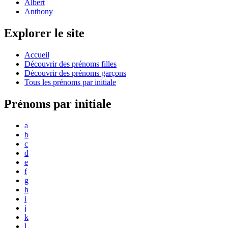
Albert
Anthony
Explorer le site
Accueil
Découvrir des prénoms filles
Découvrir des prénoms garçons
Tous les prénoms par initiale
Prénoms par initiale
a
b
c
d
e
f
g
h
i
j
k
l