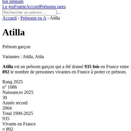
ton prénom
Le jeu
Fratrie
Accord
Prénoms rares
…
Accueil
›
Prénoms en
A
›
Atilla
Atilla
Prénom garçon
Variantes :
Attila, Atila
Atilla
est un prénom
garçon
qui a été donné
935
fois
en France entre
892
le nombre de personnes vivantes en France à porter ce prénom.
Rang 2025
n° 1086
Naissances 2025
30
Année record
2004
Total 1900-2025
935
Vivants en France
≈ 892