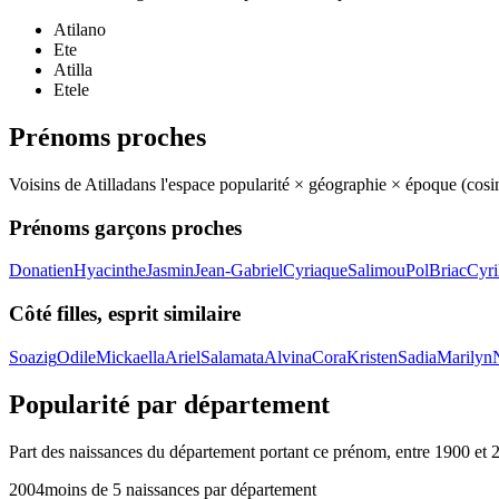
Atilano
Ete
Atilla
Etele
Prénoms proches
Voisins de
Atilla
dans l'espace popularité × géographie × époque (cos
Prénoms garçons proches
Donatien
Hyacinthe
Jasmin
Jean-Gabriel
Cyriaque
Salimou
Pol
Briac
Cyri
Côté filles, esprit similaire
Soazig
Odile
Mickaella
Ariel
Salamata
Alvina
Cora
Kristen
Sadia
Marilyn
Popularité par département
Part des naissances du département portant ce prénom, entre
1900
et
2004
moins de 5 naissances par département