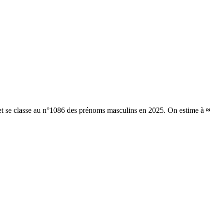
 et se classe au n°1086 des prénoms masculins en 2025.
On estime à
≈