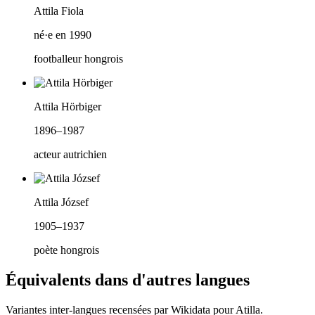
Attila Fiola
né·e en 1990
footballeur hongrois
Attila Hörbiger
1896–1987
acteur autrichien
Attila József
1905–1937
poète hongrois
Équivalents dans d'autres langues
Variantes inter-langues recensées par Wikidata pour
Atilla
.