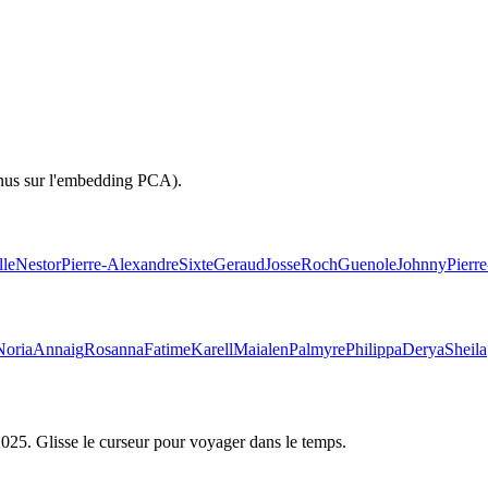
inus sur l'embedding PCA).
lle
Nestor
Pierre-Alexandre
Sixte
Geraud
Josse
Roch
Guenole
Johnny
Pierr
Noria
Annaig
Rosanna
Fatime
Karell
Maialen
Palmyre
Philippa
Derya
Sheila
2025
. Glisse le curseur pour voyager dans le temps.