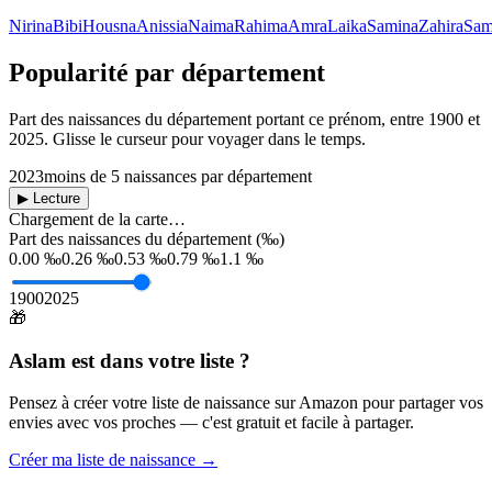
Nirina
Bibi
Housna
Anissia
Naima
Rahima
Amra
Laika
Samina
Zahira
Sam
Popularité par département
Part des naissances du département portant ce prénom, entre
1900
et
2025
. Glisse le curseur pour voyager dans le temps.
2023
moins de 5 naissances par département
▶ Lecture
Chargement de la carte…
Part des naissances du département (‰)
0.00 ‰
0.26 ‰
0.53 ‰
0.79 ‰
1.1 ‰
1900
2025
🎁
Aslam
est dans votre liste ?
Pensez à créer votre liste de naissance sur Amazon pour partager vos
envies avec vos proches — c'est gratuit et facile à partager.
Créer ma liste de naissance →