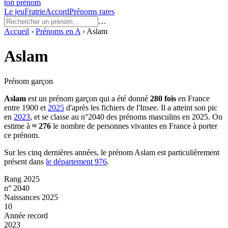
ton prénom
Le jeu
Fratrie
Accord
Prénoms rares
…
Accueil
›
Prénoms en
A
›
Aslam
Aslam
Prénom garçon
Aslam
est un prénom
garçon
qui a été donné
280
fois
en France
entre
1900
et
2025
d'après les fichiers de l'Insee. Il a atteint son pic
en
2023
, et se classe au n°2040 des prénoms masculins en 2025.
On
estime à
≈
276
le nombre de personnes vivantes en France à porter
ce prénom.
Sur les cinq dernières années, le prénom
Aslam
est particulièrement
présent dans
le département
976
.
Rang 2025
n° 2040
Naissances 2025
10
Année record
2023