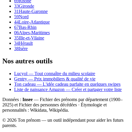
69
Rhône
33
Gironde
31
Haute-Garonne
59
Nord
44
Loire-Atlantique
67
Bas-Rhin
06
Alpes-Maritimes
35
Ille-et-Vilaine
34
Hérault
38
Isère
Nos autres outils
Lucyol — Tout connaître du milieu scolaire
Gentry — Prix immobiliers & qualité de vie
Ton cadeau — L'idée cadeau parfaite en quelques swipes
Liste de naissance Amazon — Créer et partager votre liste
Données :
Insee
— Fichier des prénoms par département (1900–
2025
) et Fichier des personnes décédées · Étymologie et
personnalités : Wikidata, Wikipédia.
©
2026
Ton prénom — un outil indépendant pour aider les futurs
parents.