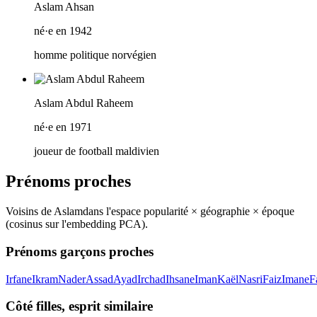
Aslam Ahsan
né·e en 1942
homme politique norvégien
Aslam Abdul Raheem
né·e en 1971
joueur de football maldivien
Prénoms proches
Voisins de
Aslam
dans l'espace popularité × géographie × époque
(cosinus sur l'embedding PCA).
Prénoms garçons proches
Irfane
Ikram
Nader
Assad
Ayad
Irchad
Ihsane
Iman
Kaël
Nasri
Faiz
Imane
F
Côté filles, esprit similaire