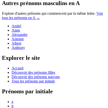
Autres prénoms
masculins
en
A
Explore d'autres prénoms qui commencent par la même lettre.
Voir
tous les prénoms en
A
→
André
Alain
Alexandre
Antoine
Albert
Anthony
Explorer le site
Accueil
Découvrir des prénoms filles
Découvrir des prénoms garçons
Tous les prénoms par initiale
Prénoms par initiale
a
b