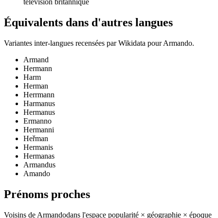
télévision britannique
Équivalents dans d'autres langues
Variantes inter-langues recensées par Wikidata pour
Armando
.
Armand
Hermann
Harm
Herman
Herrmann
Harmanus
Hermanus
Ermanno
Hermanni
Heřman
Hermanis
Hermanas
Armandus
Amando
Prénoms proches
Voisins de
Armando
dans l'espace popularité × géographie × époque