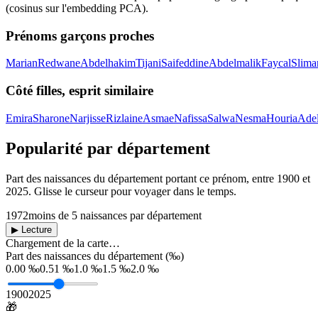
(cosinus sur l'embedding PCA).
Prénoms garçons proches
Marian
Redwane
Abdelhakim
Tijani
Saifeddine
Abdelmalik
Faycal
Slima
Côté filles, esprit similaire
Emira
Sharone
Narjisse
Rizlaine
Asmae
Nafissa
Salwa
Nesma
Houria
Adel
Popularité par département
Part des naissances du département portant ce prénom, entre
1900
et
2025
. Glisse le curseur pour voyager dans le temps.
1972
moins de 5 naissances par département
▶ Lecture
Chargement de la carte…
Part des naissances du département (‰)
0.00 ‰
0.51 ‰
1.0 ‰
1.5 ‰
2.0 ‰
1900
2025
🎁