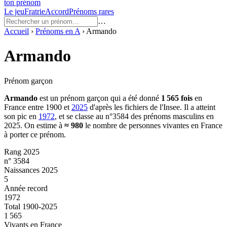
ton prénom
Le jeu
Fratrie
Accord
Prénoms rares
…
Accueil
›
Prénoms en
A
›
Armando
Armando
Prénom garçon
Armando
est un prénom
garçon
qui a été donné
1 565
fois
en
France entre
1900
et
2025
d'après les fichiers de l'Insee. Il a atteint
son pic en
1972
, et se classe au n°3584 des prénoms masculins en
2025.
On estime à
≈
980
le nombre de personnes vivantes en France
à porter ce prénom.
Rang 2025
n° 3584
Naissances 2025
5
Année record
1972
Total 1900-2025
1 565
Vivants en France