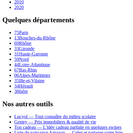
2010
2020
Quelques départements
75
Paris
13
Bouches-du-Rhône
69
Rhône
33
Gironde
31
Haute-Garonne
59
Nord
44
Loire-Atlantique
67
Bas-Rhin
06
Alpes-Maritimes
35
Ille-et-Vilaine
34
Hérault
38
Isère
Nos autres outils
Lucyol — Tout connaître du milieu scolaire
Gentry — Prix immobiliers & qualité de vie
Ton cadeau — L'idée cadeau parfaite en quelques swipes
Liste de naissance Amazon — Créer et partager votre liste