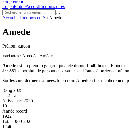
ton prénom
Le jeu
Fratrie
Accord
Prénoms rares
…
Accueil
›
Prénoms en
A
›
Amede
Amede
Prénom garçon
Variantes :
Amédée, Amédé
Amede
est un prénom
garçon
qui a été donné
1 540
fois
en France en
à
≈
351
le nombre de personnes vivantes en France à porter ce préno
Sur les cinq dernières années, le prénom
Amede
est particulièrement 
Rang 2025
n° 2112
Naissances 2025
10
Année record
1922
Total 1900-2025
1 540