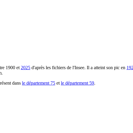
tre
1900
et
2025
d'après les fichiers de l'Insee. Il a atteint son pic en
19
m.
présent dans
le département
75
et
le département
59
.