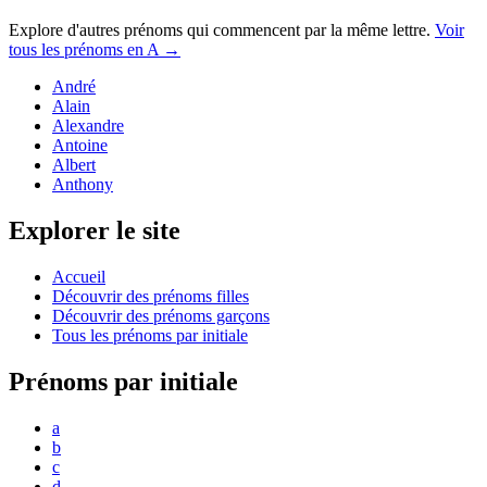
Explore d'autres prénoms qui commencent par la même lettre.
Voir
tous les prénoms en
A
→
André
Alain
Alexandre
Antoine
Albert
Anthony
Explorer le site
Accueil
Découvrir des prénoms filles
Découvrir des prénoms garçons
Tous les prénoms par initiale
Prénoms par initiale
a
b
c
d