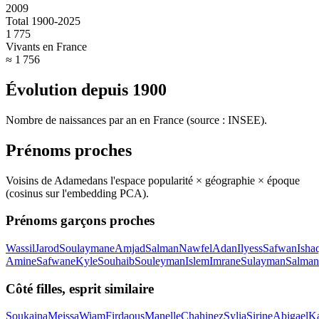
2009
Total 1900-2025
1 775
Vivants en France
≈ 1 756
Évolution depuis
1900
Nombre de naissances par an en France (source : INSEE).
Prénoms proches
Voisins de
Adame
dans l'espace popularité × géographie × époque
(cosinus sur l'embedding PCA).
Prénoms garçons proches
Wassil
Jarod
Soulaymane
Amjad
Salman
Nawfel
Adan
Ilyess
Safwan
Isha
Amine
Safwane
Kyle
Souhaib
Souleyman
Islem
Imrane
Sulayman
Salman
Côté filles, esprit similaire
Soukaina
Meissa
Wiam
Firdaous
Manelle
Chahinez
Sylia
Sirine
Abigael
K