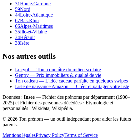
31
Haute-Garonne
59
Nord
44
Loire-Atlantique
67
Bas-Rhin
06
Alpes-Maritimes
35
Ille-et-Vilaine
34
Hérault
38
Isère
Nos autres outils
Lucyol — Tout connaître du milieu scolaire
Gentry — Prix immobiliers & qualité de vie
Ton cadeau — L'idée cadeau parfaite en quelques swipes
Liste de naissance Amazon — Créer et partager votre liste
Données :
Insee
— Fichier des prénoms par département (1900–
2025
) et Fichier des personnes décédées · Étymologie et
personnalités : Wikidata, Wikipédia.
©
2026
Ton prénom — un outil indépendant pour aider les futurs
parents.
Mentions légales
Privacy Policy
Terms of Service